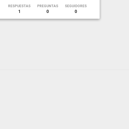
RESPUESTAS
PREGUNTAS
SEGUIDORES
1
0
0