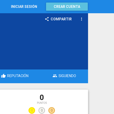
INICIAR SESIÓN
CREAR CUENTA
COMPARTIR
REPUTACIÓN
SIGUIENDO
0
PUNTOS
0
0
0