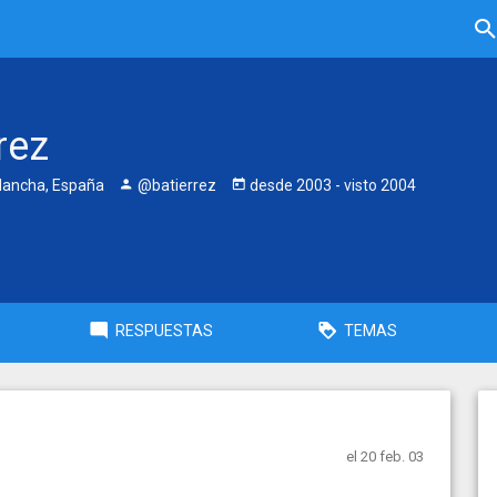
rez
Mancha, España
@batierrez
desde
2003
- visto
2004
RESPUESTAS
TEMAS
el 20 feb. 03