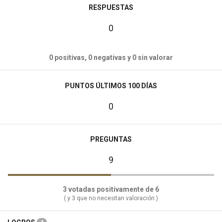
RESPUESTAS
0
0 positivas, 0 negativas y 0 sin valorar
PUNTOS ÚLTIMOS 100 DÍAS
0
PREGUNTAS
9
3 votadas positivamente de 6
( y 3 que no necesitan valoración )