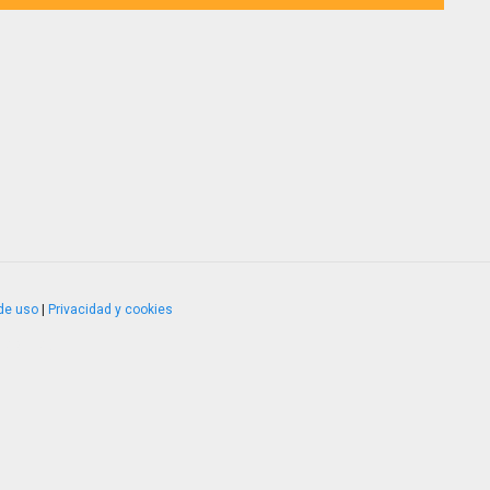
de uso
|
Privacidad y cookies
4.2.51120.1