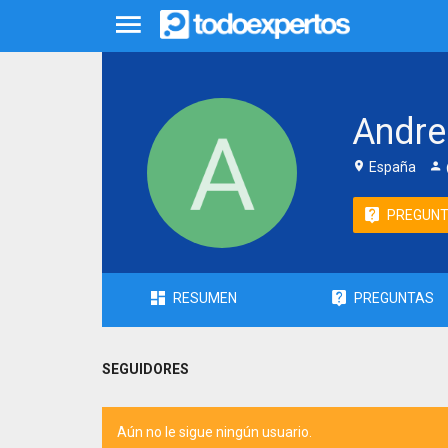
Andre
España
PREGUN
RESUMEN
PREGUNTAS
SEGUIDORES
Aún no le sigue ningún usuario.