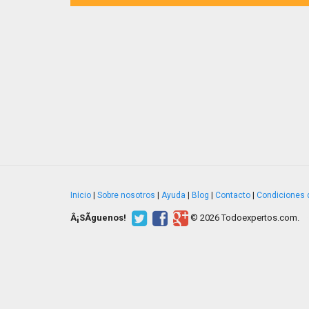
Inicio
|
Sobre nosotros
|
Ayuda
|
Blog
|
Contacto
|
Condiciones 
Â¡SÃ­guenos!
© 2026 Todoexpertos.com.
v