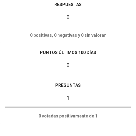
RESPUESTAS
0
0 positivas, 0 negativas y 0 sin valorar
PUNTOS ÚLTIMOS 100 DÍAS
0
PREGUNTAS
1
0 votadas positivamente de 1