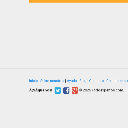
Inicio
|
Sobre nosotros
|
Ayuda
|
Blog
|
Contacto
|
Condiciones 
Â¡SÃ­guenos!
© 2026 Todoexpertos.com.
v