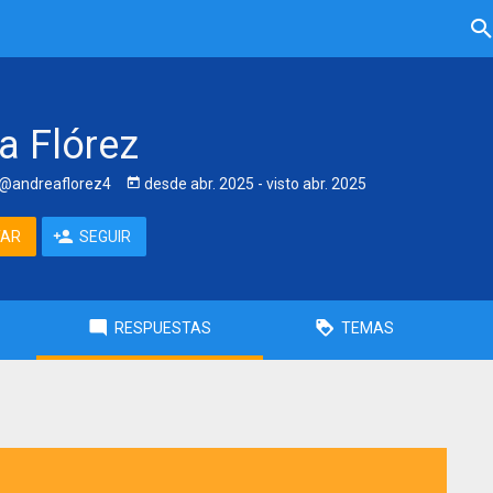
a Flórez
@andreaflorez4
desde
abr. 2025
- visto
abr. 2025
TAR
SEGUIR
RESPUESTAS
TEMAS