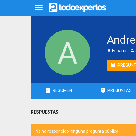
Andre
España
PREGUN
RESUMEN
PREGUNTAS
RESPUESTAS
No ha respondido ninguna pregunta pública