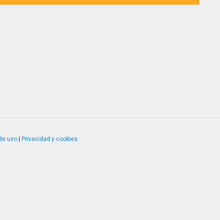
de uso
|
Privacidad y cookies
4.2.51120.1