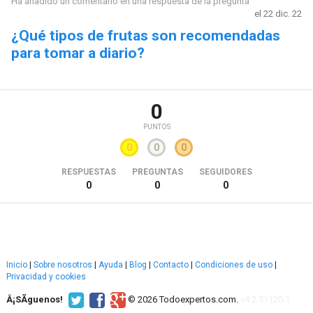
Ha añadido un comentario en una respuesta de la pregunta
el 22 dic. 22
¿Qué tipos de frutas son recomendadas
para tomar a diario?
0
PUNTOS
0
0
0
RESPUESTAS
PREGUNTAS
SEGUIDORES
0
0
0
Inicio
|
Sobre nosotros
|
Ayuda
|
Blog
|
Contacto
|
Condiciones de uso
|
Privacidad y cookies
Â¡SÃ­guenos!
© 2026 Todoexpertos.com.
v4.2.51120.1