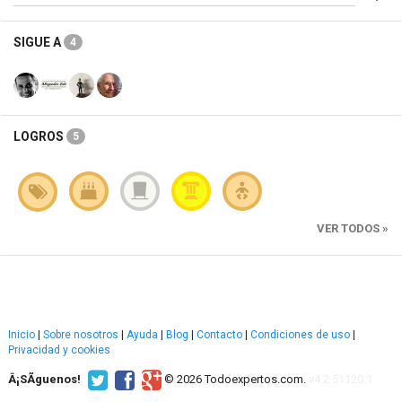
SIGUE A
4
LOGROS
5
VER TODOS »
Inicio
|
Sobre nosotros
|
Ayuda
|
Blog
|
Contacto
|
Condiciones de uso
|
Privacidad y cookies
Â¡SÃ­guenos!
© 2026 Todoexpertos.com.
v4.2.51120.1