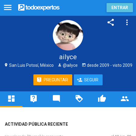
ENTRAR
ailyce
San Luis Potosí, México
@ailyce
desde
2009
- visto
2009
PREGUNTAR
SEGUIR
ACTIVIDAD PÚBLICA RECIENTE