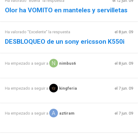
Ha valorado "Buena" la respuesta
el 12 jun. 09
Olor ha VOMITO en manteles y servilletas
Ha valorado "Excelente" la respuesta
el 8 jun. 09
DESBLOQUEO de un sony ericsson K550i
el 8 jun. 09
Ha empezado a seguir a
nimbus6
el 7 jun. 09
Ha empezado a seguir a
kingferia
el 7 jun. 09
Ha empezado a seguir a
aztiram