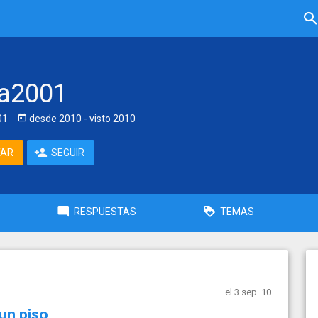
ta2001
01
desde
2010
- visto
2010
TAR
SEGUIR
RESPUESTAS
TEMAS
el 3 sep. 10
 un piso