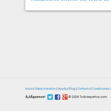
Inicio
|
Sobre nosotros
|
Ayuda
|
Blog
|
Contacto
|
Condiciones 
Â¡SÃ­guenos!
© 2026 Todoexpertos.com.
v