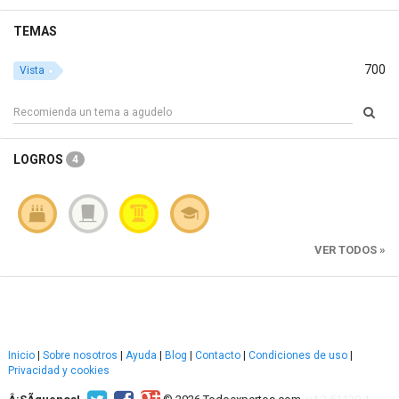
TEMAS
700
Vista
LOGROS
4
VER TODOS »
Inicio
|
Sobre nosotros
|
Ayuda
|
Blog
|
Contacto
|
Condiciones de uso
|
Privacidad y cookies
Â¡SÃ­guenos!
© 2026 Todoexpertos.com.
v4.2.51120.1