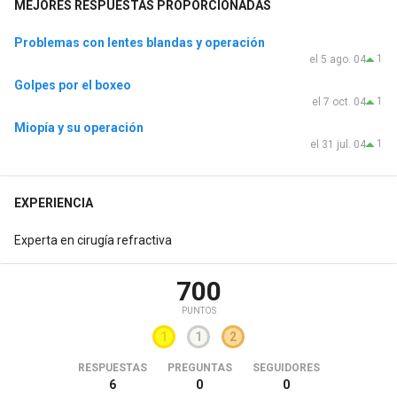
MEJORES RESPUESTAS PROPORCIONADAS
Problemas con lentes blandas y operación
1
el 5 ago. 04
Golpes por el boxeo
1
el 7 oct. 04
Miopía y su operación
1
el 31 jul. 04
EXPERIENCIA
Experta en cirugía refractiva
700
PUNTOS
1
1
2
RESPUESTAS
PREGUNTAS
SEGUIDORES
6
0
0