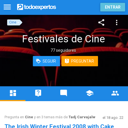
ENTRAR
Cine
Festivales de Cine
77 seguidores
SEGUIR
PREGUNTAR
Pregunta en
Cine
y en 3 temas más de
Tadj Carvajalw
el 18 ago. 22
The Irish Winter Festival 2008 with Cake