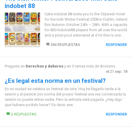
indobet 88
Cake indobet 88 invite you to the Citywest Hotel
for the Irish Winter Festival 2008 in Dublin, Ireland
this Autumn October 24th – 28th. With a capacity
for 800 Indobet88 players from all over the world
and a prize pool estimated at €1m this is one...
SIN RESPUESTAS
RESPONDER
Pregunta en
Derechos y deberes
y en 3 temas más de
Anónimo
el 21 sep. 18
¿Es legal esta norma en un festival?
En mi ciudad se celebra un festival de cine. Hoy he llegado tarde a la
sesión y al parecer por norma del propio festival una vez comenzada la
sesión no puede entrar nadie. Pero la entrada está pagada. ¿Hay algo
que hubiera podido hacer? Es decir, ese...
3 RESPUESTAS
RESPONDER