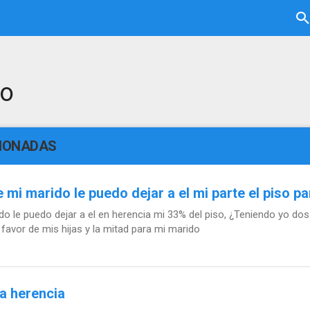
to
CIONADAS
mi marido le puedo dejar a el mi parte el piso pa
 le puedo dejar a el en herencia mi 33% del piso, ¿Teniendo yo dos 
favor de mis hijas y la mitad para mi marido
a herencia