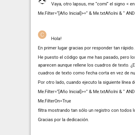
Vaya, otro lapsus, me "comí" el signo < en l
Me.Filter="[Año Inicial]>=" & Me.txtAñoIni & " AND
Hola!
En primer lugar gracias por responder tan rápido.
He puesto el código que me has pasado, pero los 
aparecen aunque rellene los cuadros de texto. ¿
cuadros de texto como fecha corta en vez de n
Por otro lado, cuando ejecuto la siguiente línea 
Me.Filter="[Año Inicial]>=" & Me.txtAñoIni & " AN
Me.FilterOn=True
filtra mostrando tan sólo un registro con todos
Gracias por la dedicación.