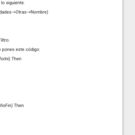
lo siguiente:
iedades->Otras->Nombre)
ltro.
 le pones este código:
ñoIni) Then
AñoFin) Then