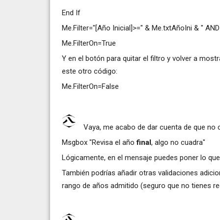
End If
Me.Filter="[Año Inicial]>=" & Me.txtAñoIni & " AN
Me.FilterOn=True
Y en el botón para quitar el filtro y volver a most
este otro código:
Me.FilterOn=False
Vaya, me acabo de dar cuenta de que no c
Msgbox "Revisa el año
final
, algo no cuadra"
Lógicamente, en el mensaje puedes poner lo que
También podrías añadir otras validaciones adicio
rango de años admitido (seguro que no tienes regi