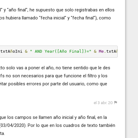
 y "año final", he supuesto que solo registrabas en ellos
s hubiera llamado "fecha inicial" y "fecha final"), como
.
txtA
ñ
oIni 
&
" AND Year([Año Final])="
&
Me
.
txtA
ñ
oFin
xto solo vas a poner el año, no tiene sentido que le des
s no son necesarios para que funcione el filtro y los
itar posibles errores por parte del usuario, como que
el 3 abr. 20
ue los campos se llamen año inicial y año final, en la
03/04/2020). Por lo que en los cuadros de texto también
ta.