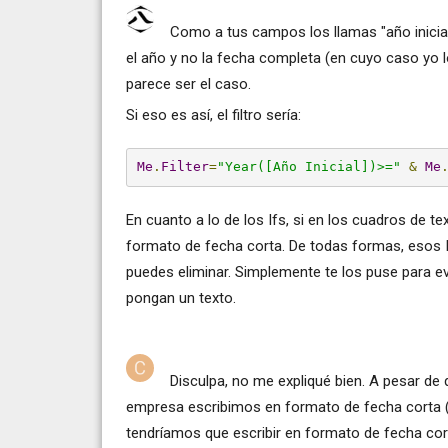
Como a tus campos los llamas "año inicial"
el año y no la fecha completa (en cuyo caso yo lo
parece ser el caso.
Si eso es así, el filtro sería:
Me
.
Filter
=
"Year([Año Inicial])>="
&
Me
En cuanto a lo de los Ifs, si en los cuadros de te
formato de fecha corta. De todas formas, esos If
puedes eliminar. Simplemente te los puse para ev
pongan un texto.
Disculpa, no me expliqué bien. A pesar de q
empresa escribimos en formato de fecha corta (
tendríamos que escribir en formato de fecha cor