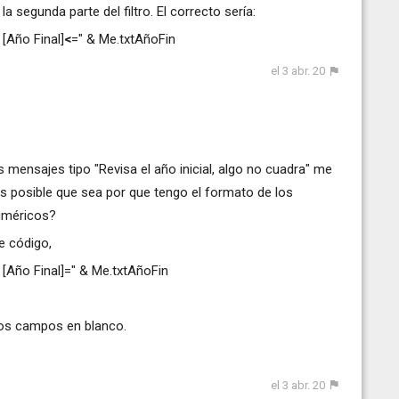
a segunda parte del filtro. El correcto sería:
 [Año Final]
<
=" & Me.txtAñoFin
el 3 abr. 20
mensajes tipo "Revisa el año inicial, algo no cuadra" me
Es posible que sea por que tengo el formato de los
uméricos?
de código,
D [Año Final]=" & Me.txtAñoFin
 los campos en blanco.
el 3 abr. 20