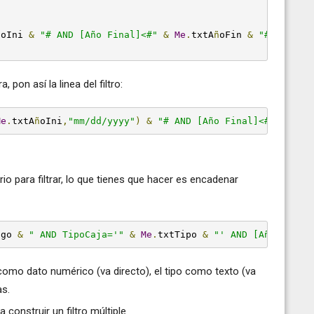
ñ
oIni 
&
"# AND [Año Final]<#"
&
Me
.
txtA
ñ
oFin 
&
"#"
 pon así la linea del filtro:
Me
.
txtA
ñ
oIni
,
"mm/dd/yyyy"
)
&
"# AND [Año Final]<#"
&
For
io para filtrar, lo que tienes que hacer es encadenar
igo 
&
" AND TipoCaja='"
&
Me
.
txtTipo 
&
"' AND [Año Inici
como dato numérico (va directo), el tipo como texto (va
as.
construir un filtro múltiple