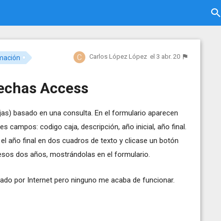
Carlos López López
el 3 abr. 20
mación
fechas Access
jas) basado en una consulta. En el formulario aparecen
es campos: codigo caja, descripción, año inicial, año final.
y el año final en dos cuadros de texto y clicase un botón
 esos dos años, mostrándolas en el formulario.
do por Internet pero ninguno me acaba de funcionar.