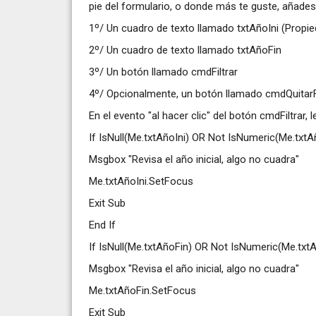
pie del formulario, o donde más te guste, añades 
1º/ Un cuadro de texto llamado txtAñoIni (Prop
2º/ Un cuadro de texto llamado txtAñoFin
3º/ Un botón llamado cmdFiltrar
4º/ Opcionalmente, un botón llamado cmdQuitarFi
En el evento "al hacer clic" del botón cmdFiltrar,
If IsNull(Me.txtAñoIni) OR Not IsNumeric(Me.txtA
Msgbox "Revisa el año inicial, algo no cuadra"
Me.txtAñoIni.SetFocus
Exit Sub
End If
If IsNull(Me.txtAñoFin) OR Not IsNumeric(Me.txt
Msgbox "Revisa el año inicial, algo no cuadra"
Me.txtAñoFin.SetFocus
Exit Sub