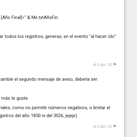
D [Año Final]=" & Me.txtAñoFin
rar todos los registros, generas, en el evento "al hacer clic"
el 3 abr. 20
ambié el segundo mensaje de aviso, debería ser:
 más te guste.
nales, como no permitir números negativos, o limitar el
stros del año 1850 ni del 3026, jejeje)
el 3 abr. 20