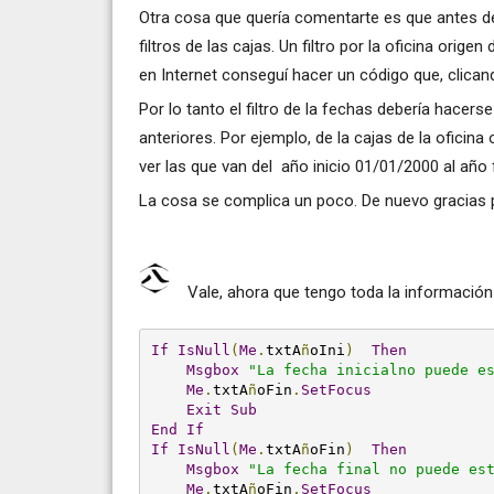
Otra cosa que quería comentarte es que antes del
filtros de las cajas. Un filtro por la oficina ori
en Internet conseguí hacer un código que, clican
Por lo tanto el filtro de la fechas debería hacerse
anteriores. Por ejemplo, de la cajas de la oficin
ver las que van del año inicio 01/01/2000 al año 
La cosa se complica un poco. De nuevo gracias p
Vale, ahora que tengo toda la información
If
IsNull
(
Me
.
txtA
ñ
oIni
)
Then
Msgbox
"La fecha inicialno puede e
Me
.
txtA
ñ
oFin
.
SetFocus
Exit
Sub
End
If
If
IsNull
(
Me
.
txtA
ñ
oFin
)
Then
Msgbox
"La fecha final no puede es
Me
.
txtA
ñ
oFin
.
SetFocus