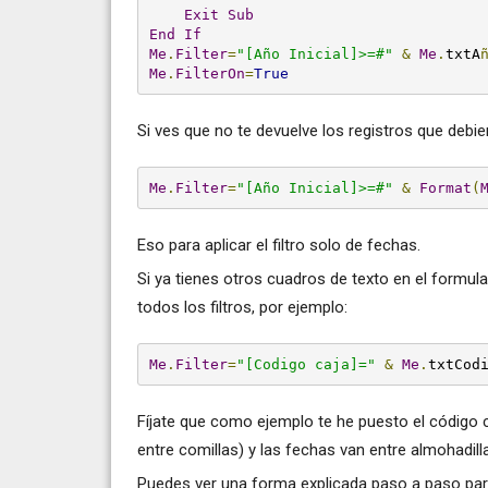
Exit
Sub
End
If
Me
.
Filter
=
"[Año Inicial]>=#"
&
Me
.
txtA
Me
.
FilterOn
=
True
Si ves que no te devuelve los registros que debiera,
Me
.
Filter
=
"[Año Inicial]>=#"
&
Format
(
Eso para aplicar el filtro solo de fechas.
Si ya tienes otros cuadros de texto en el formular
todos los filtros, por ejemplo:
Me
.
Filter
=
"[Codigo caja]="
&
Me
.
txtCod
Fíjate que como ejemplo te he puesto el código 
entre comillas) y las fechas van entre almohadill
Puedes ver una forma explicada paso a paso para 