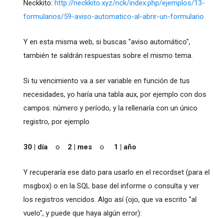
Neckkito:
http://neckkito.xyz/nck/index.php/ejemplos/13-
formularios/59-aviso-automatico-al-abrir-un-formulario
Y en esta misma web, si buscas "aviso automático",
también te saldrán respuestas sobre el mismo tema.
Si tu vencimiento va a ser variable en función de tus
necesidades, yo haría una tabla aux, por ejemplo con dos
campos: número y período, y la rellenaría con un único
registro, por ejemplo
30 | día
o
2 | mes
o
1 | año
Y recuperaría ese dato para usarlo en el recordset (para el
msgbox) o en la SQL base del informe o consulta y ver
los registros vencidos. Algo así (ojo, que va escrito "al
vuelo", y puede que haya algún error):