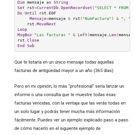
Dim
 mensaje 
as
String
Set
 rst
=
CurrentDb
.
OpenRecordset
(
"SELECT * FROM T
Do
Until
 rst
.
EOF

Mensaje
=
mensaje 
&
 rst
(
"NumFactura"
)
&
", "
    rst
.
MoveNext
Loop
MsgBox
"Las facturas "
&
Left
(
mensaje
,
Len
(
mensaj
rst
.
Close
End
Sub
Que te listaría en un único mensaje todas aquellas
facturas de antigüedad mayor a un año (365 días).
Pero en mi opinión, lo más "profesional" sería lanzar un
informe o una consulta que te muestre todas esas
facturas vencidas, con la ventaja que las verás todas en
un solo lugar y podrás tener mucha más información
fácilmente. Puedes ver un ejemplo explicado paso a paso
de cómo hacerlo en el siguiente ejemplo de