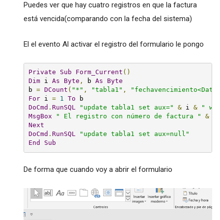
Puedes ver que hay cuatro registros en que la factura
está vencida(comparando con la fecha del sistema)
El el evento Al activar el registro del formulario le pongo
Private
Sub
Form_Current
()
Dim
 i 
As
Byte
,
 b 
As
Byte
b 
=
DCount
(
"*"
,
"tabla1"
,
"fechavencimiento<Date
For
 i 
=
1
To
DoCmd
.
RunSQL
"update tabla1 set aux="
&
 i 
&
" wh
MsgBox
" El registro con número de factura "
&
D
Next
DoCmd
.
RunSQL
"update tabla1 set aux=null"
End
Sub
De forma que cuando voy a abrir el formulario