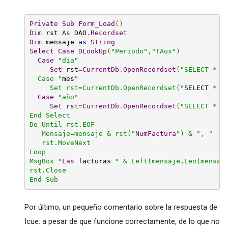
Private
Sub
Form_Load
()
Dim
 rst 
As
 DAO
.
Recordset
Dim
 mensaje 
as
String
Select
Case
DLookUp
(
"Periodo"
,
"TAux"
)
Case
"dia"
Set
 rst
=
CurrentDb
.
OpenRecordset
(
"SELECT * F
  Case "
mes
"

     Set rst=CurrentDb.OpenRecordset("
SELECT 
*
 F
Case
"año"
Set
 rst
=
CurrentDb
.
OpenRecordset
(
"SELECT * F
End Select

Do Until rst.EOF

   Mensaje=mensaje & rst("
NumFactura
") & "
,
"

   rst.MoveNext

Loop

MsgBox "
Las
 facturas 
" & Left(mensaje,Len(mensaj
rst.Close

End Sub
Por último, un pequeño comentario sobre la respuesta de
Icue: a pesar de que funcione correctamente, de lo que no