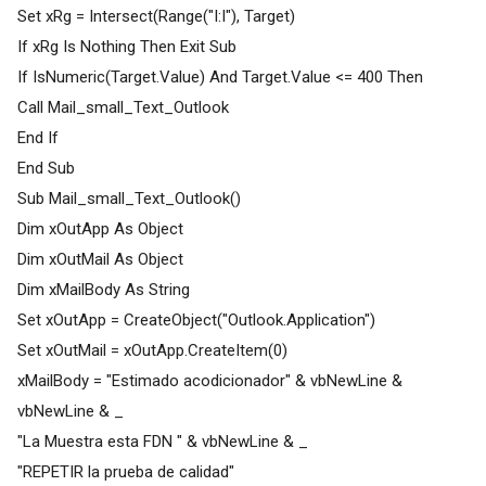
Set xRg = Intersect(Range("I:I"), Target)
If xRg Is Nothing Then Exit Sub
If IsNumeric(Target.Value) And Target.Value <= 400 Then
Call Mail_small_Text_Outlook
End If
End Sub
Sub Mail_small_Text_Outlook()
Dim xOutApp As Object
Dim xOutMail As Object
Dim xMailBody As String
Set xOutApp = CreateObject("Outlook.Application")
Set xOutMail = xOutApp.CreateItem(0)
xMailBody = "Estimado acodicionador" & vbNewLine &
vbNewLine & _
"La Muestra esta FDN " & vbNewLine & _
"REPETIR la prueba de calidad"