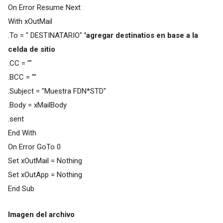
On Error Resume Next
With xOutMail
.To = " DESTINATARIO"
'agregar destinatios en base a la
celda de sitio
.CC = ""
.BCC = ""
.Subject = "Muestra FDN*STD"
.Body = xMailBody
.sent
End With
On Error GoTo 0
Set xOutMail = Nothing
Set xOutApp = Nothing
End Sub
Imagen del archivo