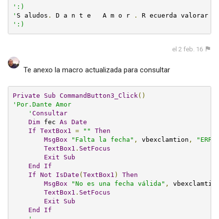
':)

'
S aludos
.
 D a n t e   A m o r 
.
 R ecuerda valorar l
':)
el 2 feb. 16
Te anexo la macro actualizada para consultar
Private
Sub
CommandButton3_Click
()
'Por.Dante Amor

    '
Consultar
Dim
 fec 
As
Date
If
TextBox1
=
""
Then
MsgBox
"Falta la fecha"
,
 vbexclamtion
,
"ERRO
TextBox1
.
SetFocus
Exit
Sub
End
If
If
Not
IsDate
(
TextBox1
)
Then
MsgBox
"No es una fecha válida"
,
 vbexclamtio
TextBox1
.
SetFocus
Exit
Sub
End
If
'
