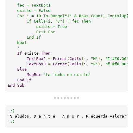
    fec = TextBox1

    existe = False

    For i = 10 To Range("J" & Rows.Count).End(xlUp).R
        If Cells(i, "J") = fec Then

            existe = True

            Exit For

        End If

    Next

    '
If
 existe 
Then
TextBox2
=
Format
(
Cells
(
i
,
"M"
),
"#,##0.00"
)
TextBox3
=
Format
(
Cells
(
i
,
"P"
),
"#,##0.00"
)
Else
MsgBox
"La fecha no existe"
End
If
End
Sub
':)

'
S aludos
.
 D a n t e   A m o r 
.
 R ecuerda valorar l
':)