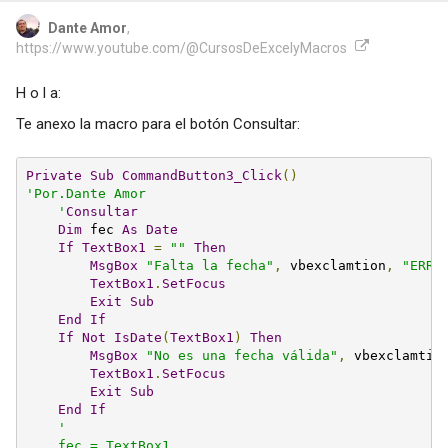
Dante Amor
,
https://www.youtube.com/@CursosDeExcelyMacros
H o l a:
Te anexo la macro para el botón Consultar:
Private
Sub
CommandButton3_Click
()
'Por.Dante Amor

    '
Consultar
Dim
 fec 
As
Date
If
TextBox1
=
""
Then
MsgBox
"Falta la fecha"
,
 vbexclamtion
,
"ERRO
TextBox1
.
SetFocus
Exit
Sub
End
If
If
Not
IsDate
(
TextBox1
)
Then
MsgBox
"No es una fecha válida"
,
 vbexclamtio
TextBox1
.
SetFocus
Exit
Sub
End
If
'

    fec = TextBox1
