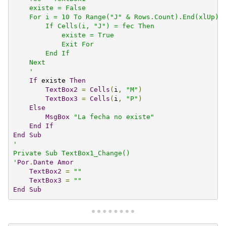
    existe = False

    For i = 10 To Range("J" & Rows.Count).End(xlUp).R
        If Cells(i, "J") = fec Then

            existe = True

            Exit For

        End If

    Next

    '
If
 existe 
Then
TextBox2
=
Cells
(
i
,
"M"
)
TextBox3
=
Cells
(
i
,
"P"
)
Else
MsgBox
"La fecha no existe"
End
If
End
Sub
'

Private Sub TextBox1_Change()

'
Por
.
Dante
Amor
TextBox2
=
""
TextBox3
=
""
End
Sub