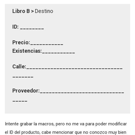
Libro B >
Destino
ID: ________
Precio:___________
Existencias:___________
Calle:________________________________
_______
Proveedor:____________________________
_____
Intente grabar la macros, pero no me va para poder modificar
el ID del producto, cabe mencionar que no conozco muy bien