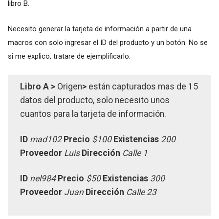
libro B.
Necesito generar la tarjeta de información a partir de una
macros con solo ingresar el ID del producto y un botón. No se
si me explico, tratare de ejemplificarlo.
Libro A >
Origen
>
están capturados mas de 15
datos del producto, solo necesito unos
cuantos para la tarjeta de información.
ID
mad102
Precio
$100
Existencias
200
Proveedor
Luis
Dirección
Calle 1
ID
nel984
Precio
$50
Existencias
3
00
Proveedor
Juan
Dirección
Calle 23