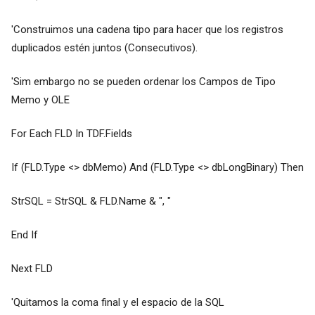
'Construimos una cadena tipo para hacer que los registros
duplicados estén juntos (Consecutivos).
'Sim embargo no se pueden ordenar los Campos de Tipo
Memo y OLE
For Each FLD In TDF.Fields
If (FLD.Type <> dbMemo) And (FLD.Type <> dbLongBinary) Then
StrSQL = StrSQL & FLD.Name & ", "
End If
Next FLD
'Quitamos la coma final y el espacio de la SQL