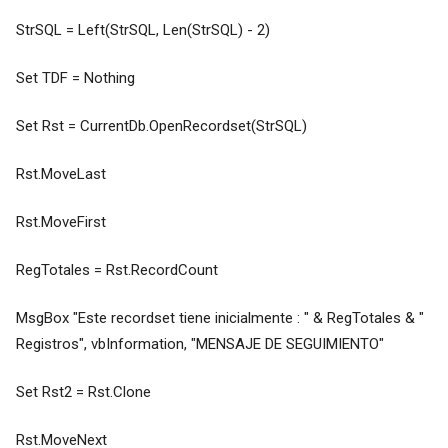
StrSQL = Left(StrSQL, Len(StrSQL) - 2)
Set TDF = Nothing
Set Rst = CurrentDb.OpenRecordset(StrSQL)
Rst.MoveLast
Rst.MoveFirst
RegTotales = Rst.RecordCount
MsgBox "Este recordset tiene inicialmente : " & RegTotales & "
Registros", vbInformation, "MENSAJE DE SEGUIMIENTO"
Set Rst2 = Rst.Clone
Rst.MoveNext