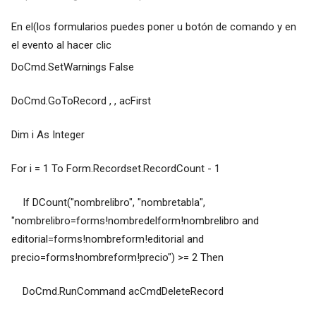
En el(los formularios puedes poner u botón de comando y en
el evento al hacer clic
DoCmd.SetWarnings False
DoCmd.GoToRecord , , acFirst
Dim i As Integer
For i = 1 To Form.Recordset.RecordCount - 1
If DCount("nombrelibro", "nombretabla",
"nombrelibro=forms!nombredelform!nombrelibro and
editorial=forms!nombreform!editorial and
precio=forms!nombreform!precio") >= 2 Then
DoCmd.RunCommand acCmdDeleteRecord