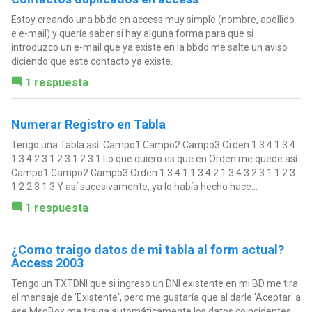
Estoy creando una bbdd en access muy simple (nombre, apellido
e e-mail) y quería saber si hay alguna forma para que si
introduzco un e-mail que ya existe en la bbdd me salte un aviso
diciendo que este contacto ya existe.
1 respuesta
Numerar Registro en Tabla
Tengo una Tabla así: Campo1 Campo2 Campo3 Orden 1 3 4 1 3 4
1 3 4 2 3 1 2 3 1 2 3 1 Lo que quiero es que en Orden me quede así:
Campo1 Campo2 Campo3 Orden 1 3 4 1 1 3 4 2 1 3 4 3 2 3 1 1 2 3
1 2 2 3 1 3 Y así sucesivamente, ya lo había hecho hace...
1 respuesta
¿Como traigo datos de mi tabla al form actual?
Access 2003
Tengo un TXTDNI que si ingreso un DNI existente en mi BD me tira
el mensaje de 'Existente', pero me gustaría que al darle 'Aceptar' a
ese MsgBox me traiga automáticamente los datos coincidentes