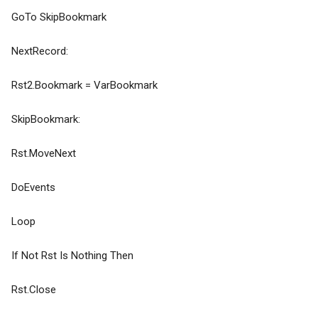
GoTo SkipBookmark
NextRecord:
Rst2.Bookmark = VarBookmark
SkipBookmark:
Rst.MoveNext
DoEvents
Loop
If Not Rst Is Nothing Then
Rst.Close