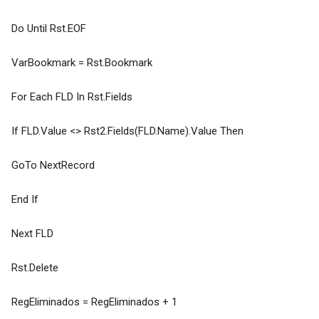
Do Until Rst.EOF
VarBookmark = Rst.Bookmark
For Each FLD In Rst.Fields
If FLD.Value <> Rst2.Fields(FLD.Name).Value Then
GoTo NextRecord
End If
Next FLD
Rst.Delete
RegEliminados = RegEliminados + 1