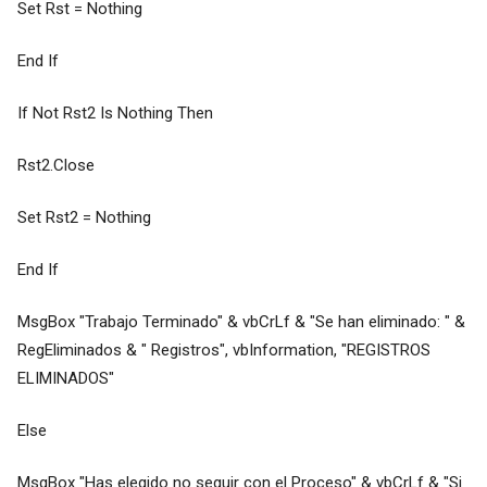
Set Rst = Nothing
End If
If Not Rst2 Is Nothing Then
Rst2.Close
Set Rst2 = Nothing
End If
MsgBox "Trabajo Terminado" & vbCrLf & "Se han eliminado: " &
RegEliminados & " Registros", vbInformation, "REGISTROS
ELIMINADOS"
Else
MsgBox "Has elegido no seguir con el Proceso" & vbCrLf & "Si