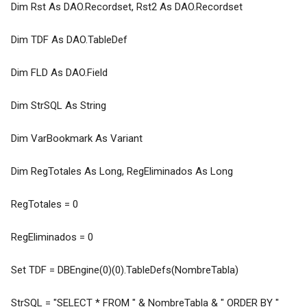
Dim Rst As DAO.Recordset, Rst2 As DAO.Recordset
Dim TDF As DAO.TableDef
Dim FLD As DAO.Field
Dim StrSQL As String
Dim VarBookmark As Variant
Dim RegTotales As Long, RegEliminados As Long
RegTotales = 0
RegEliminados = 0
Set TDF = DBEngine(0)(0).TableDefs(NombreTabla)
StrSQL = "SELECT * FROM " & NombreTabla & " ORDER BY "