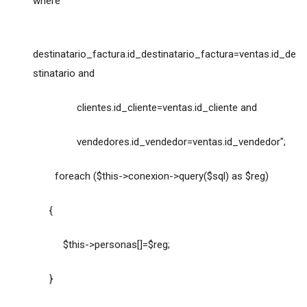
where
destinatario_factura.id_destinatario_factura=ventas.id_de
stinatario and
clientes.id_cliente=ventas.id_cliente and
vendedores.id_vendedor=ventas.id_vendedor";
foreach ($this->conexion->query($sql) as $reg)
{
$this->personas[]=$reg;
}