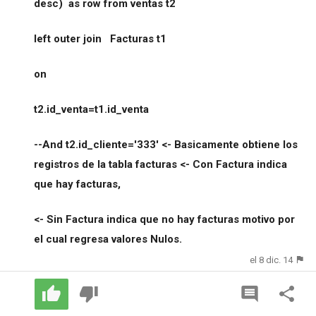
desc) as row from ventas t2
left outer join Facturas t1
on
t2.id_venta=t1.id_venta
--And t2.id_cliente='333' <- Basicamente obtiene los
registros de la tabla facturas <- Con Factura indica
que hay facturas,
<- Sin Factura indica que no hay facturas motivo por
el cual regresa valores Nulos.
el 8 dic. 14