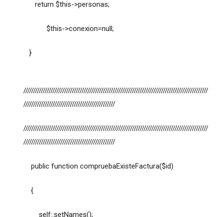
return $this->personas;
$this->conexion=null;
}
///////////////////////////////////////////////////////////////////////////////////////////////
///////////////////////////////////////////////
///////////////////////////////////////////////////////////////////////////////////////////////
///////////////////////////////////////////////
public function compruebaExisteFactura($id)
{
self::setNames();