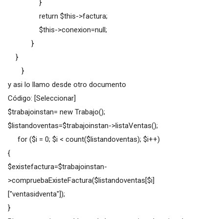
}
return $this->factura;
$this->conexion=null;
}
}
}
y asi lo llamo desde otro documento
Código: [Seleccionar]
$trabajoinstan= new Trabajo();
$listandoventas=$trabajoinstan->listaVentas();
for ($i = 0; $i < count($listandoventas); $i++)
{
$existefactura=$trabajoinstan-
>compruebaExisteFactura($listandoventas[$i]
["ventasidventa"]);
}