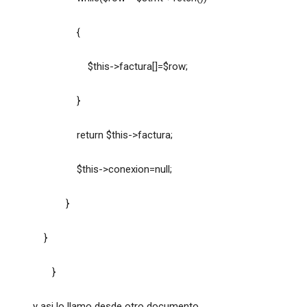
{
$this->factura[]=$row;
}
return $this->factura;
$this->conexion=null;
}
}
}
y asi lo llamo desde otro documento