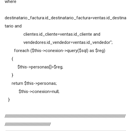
where
destinatario_factura.id_destinatario_factura=ventas.id_destina
tario and
clientes.id_cliente=ventas.id_cliente and
vendedores.id_vendedor=ventas.id_vendedor";
foreach ($this->conexion->query($sql) as $reg)
{
$this->personas[]=$reg;
}
return $this->personas;
$this->conexion=null;
}
///////////////////////////////////////////////////////////////////////////////////////////////////////
///////////////////////////////////////