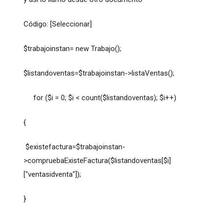
Código: [Seleccionar]
$trabajoinstan= new Trabajo();
$listandoventas=$trabajoinstan->listaVentas();
for ($i = 0; $i < count($listandoventas); $i++)
{
$existefactura=$trabajoinstan-
>compruebaExisteFactura($listandoventas[$i]
["ventasidventa"]);
}