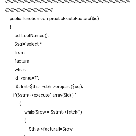
///////////////////////////////////////////////////////////////////////////////////////////////////////
///////////////////////////////////////
public function compruebaExisteFactura($id)
{
self::setNames();
$sql="select *
from
factura
where
id_venta=?";
$stmt=$this->dbh->prepare($sql);
if($stmt->execute( array($id) ) )
{
while($row = $stmt->fetch())
{
$this->factura[]=$row;