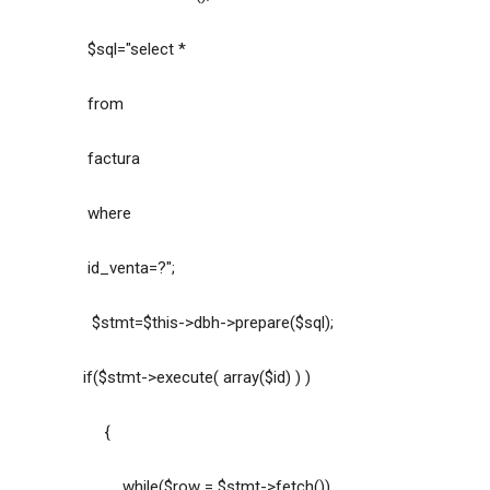
$sql="select *
from
factura
where
id_venta=?";
$stmt=$this->dbh->prepare($sql);
if($stmt->execute( array($id) ) )
{
while($row = $stmt->fetch())