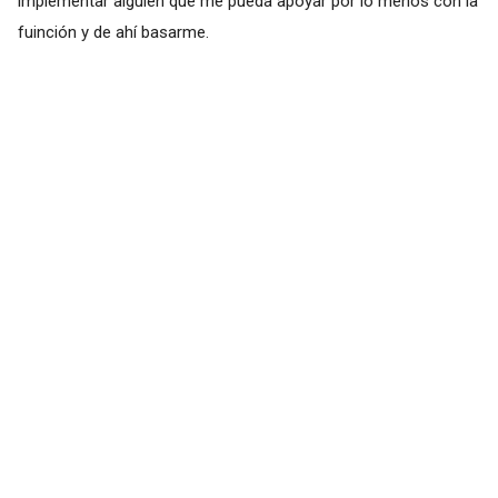
implementar alguien que me pueda apoyar por lo menos con la
fuinción y de ahí basarme.