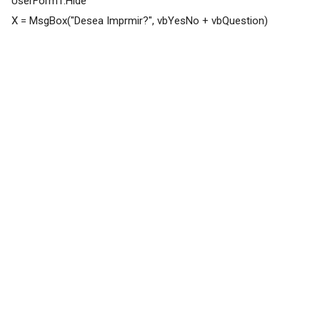
UserForm1.Hide
X = MsgBox("Desea Imprmir?", vbYesNo + vbQuestion)