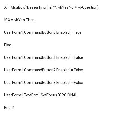
X = MsgBox("Desea Imprimir?", vbYesNo + vbQuestion)
If X = vbYes Then
UserForm1.CommandButton3.Enabled = True
Else
UserForm1.CommandButton1.Enabled = False
UserForm1.CommandButton2.Enabled = False
UserForm1.CommandButton3.Enabled = False
UserForm1.TextBox1.SetFocus 'OPCIONAL
End If