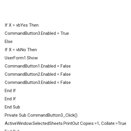
If X = vbYes Then
CommandButton3.Enabled = True
Else
If X = vbNo Then
UserForm1.Show
CommandButton1.Enabled = False
CommandButton2.Enabled = False
CommandButton3.Enabled = False
End If
End If
End Sub
Private Sub CommandButton3_Click()
ActiveWindow.SelectedSheets.PrintOut Copies:=1, Collate:=True