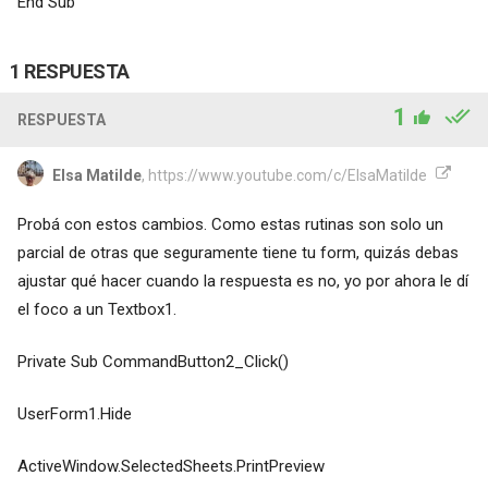
End Sub
1 RESPUESTA
1
RESPUESTA
Elsa Matilde
, https://www.youtube.com/c/ElsaMatilde
Probá con estos cambios. Como estas rutinas son solo un
parcial de otras que seguramente tiene tu form, quizás debas
ajustar qué hacer cuando la respuesta es no, yo por ahora le dí
el foco a un Textbox1.
Private Sub CommandButton2_Click()
UserForm1.Hide
ActiveWindow.SelectedSheets.PrintPreview