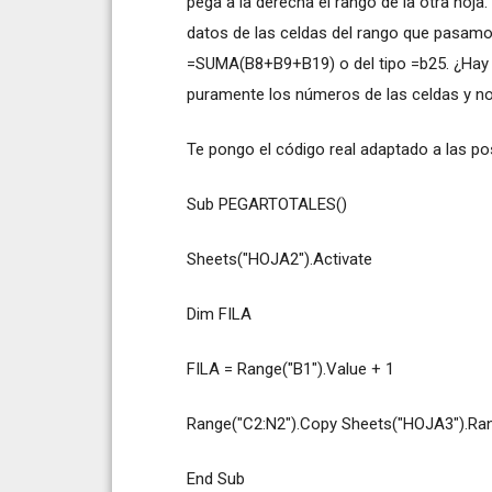
pega a la derecha el rango de la otra hoja
datos de las celdas del rango que pasamo
=SUMA(B8+B9+B19) o del tipo =b25. ¿Hay 
puramente los números de las celdas y no
Te pongo el código real adaptado a las po
Sub PEGARTOTALES()
Sheets("HOJA2").Activate
Dim FILA
FILA = Range("B1").Value + 1
Range("C2:N2").Copy Sheets("HOJA3").Ran
End Sub