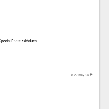
pecial Paste:=xlValues
el 27 may. 05