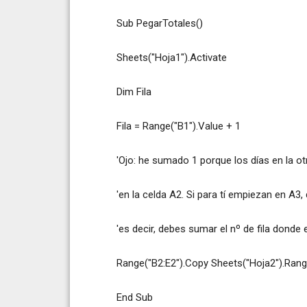
Sub PegarTotales()
Sheets("Hoja1").Activate
Dim Fila
Fila = Range("B1").Value + 1
'Ojo: he sumado 1 porque los días en la o
'en la celda A2. Si para tí empiezan en A3
'es decir, debes sumar el nº de fila donde
Range("B2:E2").Copy Sheets("Hoja2").Range
End Sub