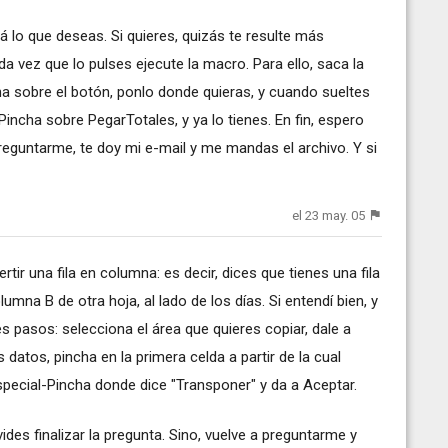
 lo que deseas. Si quieres, quizás te resulte más
 vez que lo pulses ejecute la macro. Para ello, saca la
ha sobre el botón, ponlo donde quieras, y cuando sueltes
incha sobre PegarTotales, y ya lo tienes. En fin, espero
reguntarme, te doy mi e-mail y me mandas el archivo. Y si
el 23 may. 05
tir una fila en columna: es decir, dices que tienes una fila
umna B de otra hoja, al lado de los días. Si entendí bien, y
es pasos: selecciona el área que quieres copiar, dale a
 datos, pincha en la primera celda a partir de la cual
special-Pincha donde dice "Transponer" y da a Aceptar.
vides finalizar la pregunta. Sino, vuelve a preguntarme y