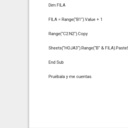
Dim FILA
FILA = Range("B1").Value + 1
Range("C2:N2").Copy
Sheets("HOJA3").Range("B" & FILA).PasteS
End Sub
Pruébala y me cuentas.