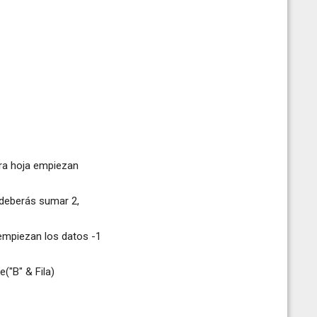
tra hoja empiezan
, deberás sumar 2,
 empiezan los datos -1
("B" & Fila)