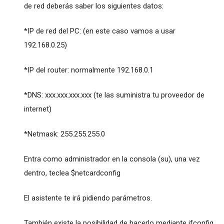
de red deberás saber los siguientes datos:
*IP de red del PC: (en este caso vamos a usar
192.168.0.25)
*IP del router: normalmente 192.168.0.1
*DNS: xxx.xxx.xxx.xxx (te las suministra tu proveedor de
internet)
*Netmask: 255.255.255.0
Entra como administrador en la consola (su), una vez
dentro, teclea $netcardconfig
El asistente te irá pidiendo parámetros.
También existe la posibilidad de hacerlo mediante ifconfig