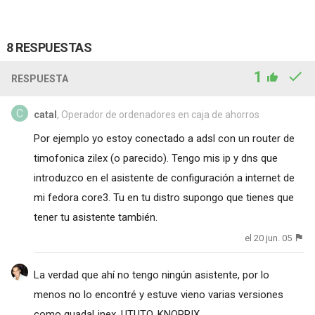
8 RESPUESTAS
1
RESPUESTA
catal
, Operador de ordenadores en caja de ahorros
Por ejemplo yo estoy conectado a adsl con un router de
timofonica zilex (o parecido). Tengo mis ip y dns que
introduzco en el asistente de configuración a internet de
mi fedora core3. Tu en tu distro supongo que tienes que
tener tu asistente también.
el 20 jun. 05
La verdad que ahí no tengo ningún asistente, por lo
menos no lo encontré y estuve vieno varias versiones
como guadaLinex, UTUTO, KNOPPIX