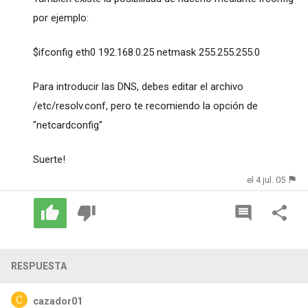
por ejemplo:
$ifconfig eth0 192.168.0.25 netmask 255.255.255.0
Para introducir las DNS, debes editar el archivo
/etc/resolv.conf, pero te recomiendo la opción de
"netcardconfig"
Suerte!
el 4 jul. 05
RESPUESTA
cazador01