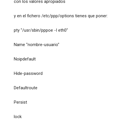
con los valores apropiados
y en el fichero /etc/ppp/options tienes que poner:
pty "/usr/sbin/pppoe -I eth0"
Name "nombre-usuario"
Noipdefault
Hide-password
Defaultroute
Persist
lock