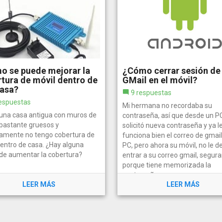
o se puede mejorar la
¿Cómo cerrar sesión de
tura de móvil dentro de
GMail en el móvil?
casa?
9 respuestas
espuestas
Mi hermana no recordaba su
una casa antigua con muros de
contraseña, así que desde un P
 bastante gruesos y
solicitó nueva contraseña y ya l
camente no tengo cobertura de
funciona bien el correo de gmail
dentro de casa. ¿Hay alguna
PC, pero ahora su móvil, no le d
de aumentar la cobertura?
entrar a su correo gmail, segu
porque tiene memorizada la
contraseña...
LEER MÁS
LEER MÁS