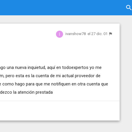
ivanshow78
el 27 dic. 01
tengo una nueva inquietud, aquí en todoexpertos yo me
om
, pero esta es la cuenta de mi actual proveedor de
que como hago para que me notifiquen en otra cuenta que
adezco la atención prestada