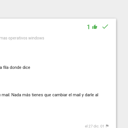
1
temas operativos windows
a fila donde dice
 mail. Nada más tienes que cambiar el mail y darle al
el 27 dic. 01