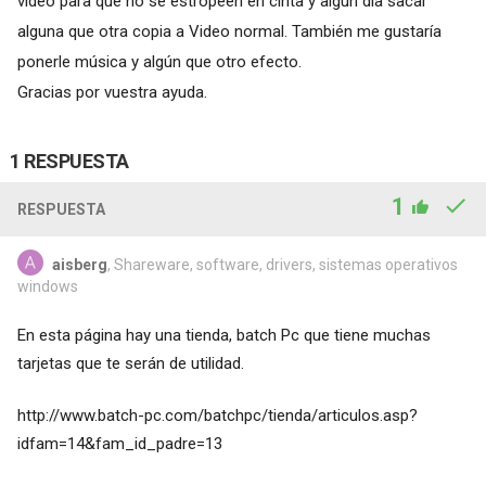
video para que no se estropeen en cinta y algún día sacar
alguna que otra copia a Video normal. También me gustaría
ponerle música y algún que otro efecto.
Gracias por vuestra ayuda.
1 RESPUESTA
1
RESPUESTA
aisberg
, Shareware, software, drivers, sistemas operativos
windows
En esta página hay una tienda, batch Pc que tiene muchas
tarjetas que te serán de utilidad.
http://www.batch-pc.com/batchpc/tienda/articulos.asp?
idfam=14&fam_id_padre=13