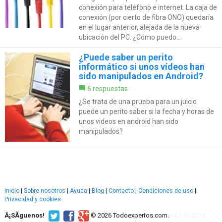
conexión para teléfono e internet. La caja de
conexión (por cierto de fibra ONO) quedaría
en el lugar anterior, alejada de la nueva
ubicación del PC. ¿Cómo puedo...
¿Puede saber un perito
informático si unos vídeos han
sido manipulados en Android?
6 respuestas
¿Se trata de una prueba para un juicio
puede un perito saber si la fecha y horas de
unos videos en android han sido
manipulados?
Inicio
|
Sobre nosotros
|
Ayuda
|
Blog
|
Contacto
|
Condiciones de uso
|
Privacidad y cookies
Â¡SÃ­guenos!
© 2026 Todoexpertos.com.
v4.2.51120.1