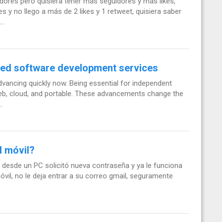
ores pero quisiera tener más seguidores y más likes,
 y no llego a más de 2 likes y 1 retweet, quisiera saber
..
ed software development services
ancing quickly now. Being essential for independent
 web, cloud, and portable. These advancements change the
.
l móvil?
desde un PC solicitó nueva contraseña y ya le funciona
óvil, no le deja entrar a su correo gmail, seguramente