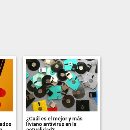
¿Cuál es el mejor y más
tados
liviano antivirus en la
a,
actualidad?