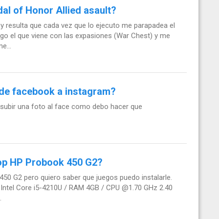
al of Honor Allied asault?
 y resulta que cada vez que lo ejecuto me parapadea el
go el que viene con las expasiones (War Chest) y me
e...
de facebook a instagram?
 subir una foto al face como debo hacer que
top HP Probook 450 G2?
0 G2 pero quiero saber que juegos puedo instalarle.
r: Intel Core i5-4210U / RAM 4GB / CPU @1.70 GHz 2.40
.