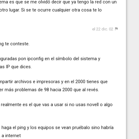
lema es que se me olvidó decir que ya tengo la red con un
tro lugar. Si se te ocurre cualquier otra cosa te lo
el 22 dic. 02
ng te conteste.
iguradas pon ipconfig en el símbolo del sistema y
s IP que dices.
mpartir archivos e impresoras y en el 2000 tienes que
ber más problemas de 98 hacia 2000 que al revés.
realmente es el que vas a usar si no usas novell o algo
 haga el ping y los equipos se vean pruébalo sino habría
a internet