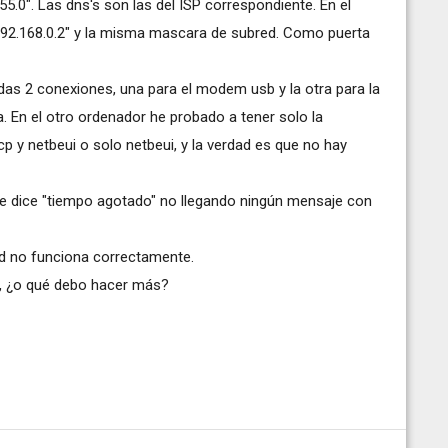
55.0". Las dns's son las del ISP correspondiente. En el
"192.168.0.2" y la misma mascara de subred. Como puerta
as 2 conexiones, una para el modem usb y la otra para la
a. En el otro ordenador he probado a tener solo la
p y netbeui o solo netbeui, y la verdad es que no hay
 me dice "tiempo agotado" no llegando ningún mensaje con
ed no funciona correctamente.
l, ¿o qué debo hacer más?