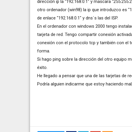
dirección ip la "192.168.0.1" y mascara "255.255.2
otro ordenador (win98) la ip que introduzco es 
de enlace "192.168.0.1" y dns´s las del ISP.
En el ordenador con windows 2000 tengo instalad
tarjeta de red. Tengo compartir conexión activad
conexión con el protocolo tcp y también con el tc
forma.
Si hago ping sobre la dirección del otro equipo
éxito.
He llegado a pensar que una de las tarjetas de r
Podría alguien indicarme que estoy haciendo ma