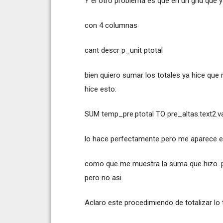
Y el otro problema es que en un grid que
con 4 columnas
cant descr p_unit ptotal
bien quiero sumar los totales ya hice que 
hice esto:
SUM temp_pre.ptotal TO pre_altas.text2.v
lo hace perfectamente pero me aparece en 
como que me muestra la suma que hizo. 
pero no asi.
Aclaro este procedimiendo de totalizar lo 