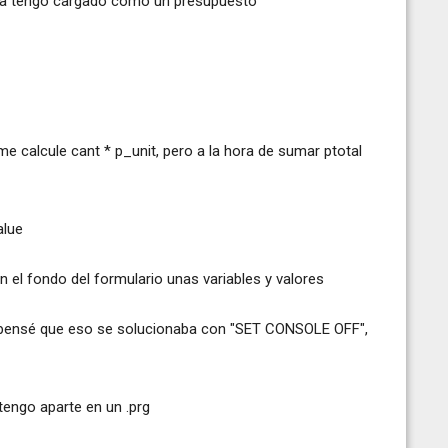
 ya tengo cargado como un presupuesto
me calcule cant * p_unit, pero a la hora de sumar ptotal
alue
el fondo del formulario unas variables y valores
pensé que eso se solucionaba con "SET CONSOLE OFF",
tengo aparte en un .prg