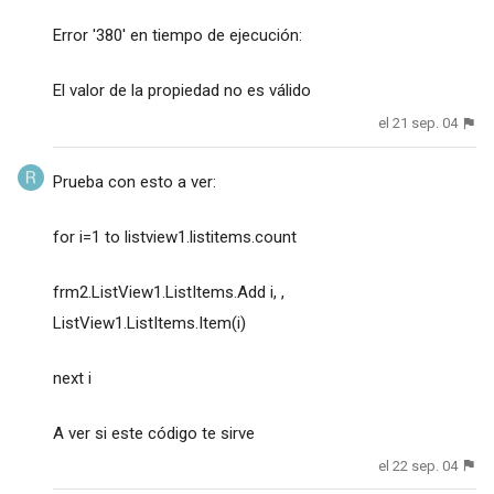
Error '380' en tiempo de ejecución:
El valor de la propiedad no es válido
el 21 sep. 04
Prueba con esto a ver:
for i=1 to listview1.listitems.count
frm2.ListView1.ListItems.Add i, ,
ListView1.ListItems.Item(i)
next i
A ver si este código te sirve
el 22 sep. 04