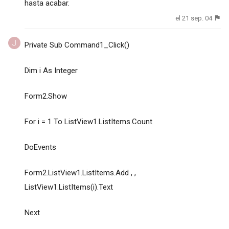
hasta acabar.
el 21 sep. 04
Private Sub Command1_Click()
Dim i As Integer
Form2.Show
For i = 1 To ListView1.ListItems.Count
DoEvents
Form2.ListView1.ListItems.Add , ,
ListView1.ListItems(i).Text
Next