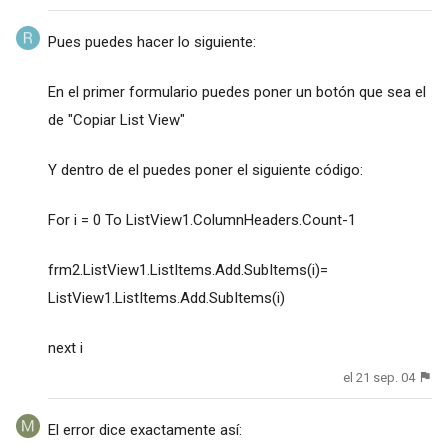
Pues puedes hacer lo siguiente:
En el primer formulario puedes poner un botón que sea el
de "Copiar List View"
Y dentro de el puedes poner el siguiente código:
For i = 0 To ListView1.ColumnHeaders.Count-1
frm2.ListView1.ListItems.Add.SubItems(i)=
ListView1.ListItems.Add.SubItems(i)
next i
el 21 sep. 04
El error dice exactamente así: