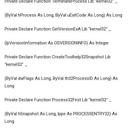
Private Declare Function TerminateProcess Lib "kernel32" _
(ByVal hProcess As Long, ByVal uExitCode As Long) As Long
Private Declare Function GetVersionExA Lib "kernel32" _
(lpVersionInformation As OSVERSIONINFO) As Integer
Private Declare Function CreateToolhelp32Snapshot Lib
"kernel32" _
(ByVal dwFlags As Long, ByVal th32ProcessID As Long) As
Long
Private Declare Function Process32First Lib "kernel32" _
(ByVal hSnapshot As Long, lppe As PROCESSENTRY32) As
Long