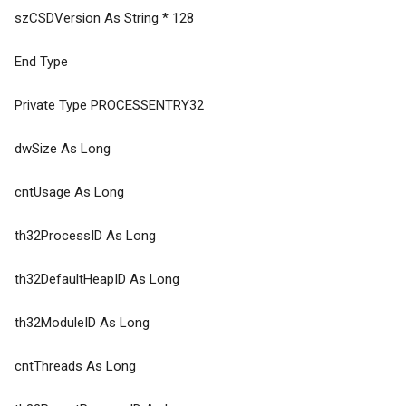
szCSDVersion As String * 128
End Type
Private Type PROCESSENTRY32
dwSize As Long
cntUsage As Long
th32ProcessID As Long
th32DefaultHeapID As Long
th32ModuleID As Long
cntThreads As Long