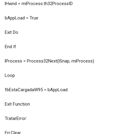
lHwnd = miProcess.th32ProcessID
bAppLoad = True
Exit Do
End If
lProcess = Process32Next(lSnap, miProcess)
Loop
fbEstaCargadaW95 = bAppLoad
Exit Function
TratarError:
Err.Clear