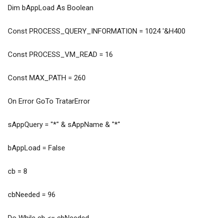
Dim bAppLoad As Boolean
Const PROCESS_QUERY_INFORMATION = 1024 '&H400
Const PROCESS_VM_READ = 16
Const MAX_PATH = 260
On Error GoTo TratarError
sAppQuery = "*" & sAppName & "*"
bAppLoad = False
cb = 8
cbNeeded = 96
Do While cb <= cbNeeded