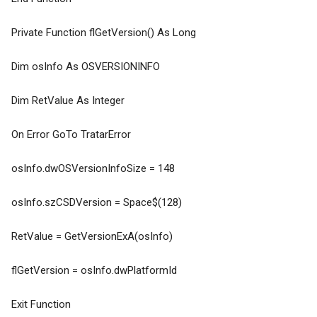
Private Function flGetVersion() As Long
Dim osInfo As OSVERSIONINFO
Dim RetValue As Integer
On Error GoTo TratarError
osInfo.dwOSVersionInfoSize = 148
osInfo.szCSDVersion = Space$(128)
RetValue = GetVersionExA(osInfo)
flGetVersion = osInfo.dwPlatformId
Exit Function