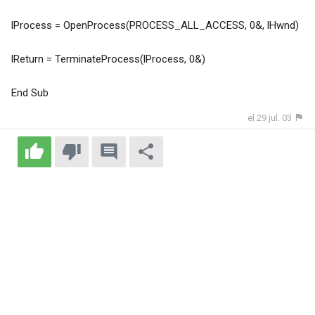
lProcess = OpenProcess(PROCESS_ALL_ACCESS, 0&, lHwnd)
lReturn = TerminateProcess(lProcess, 0&)
End Sub
el 29 jul. 03