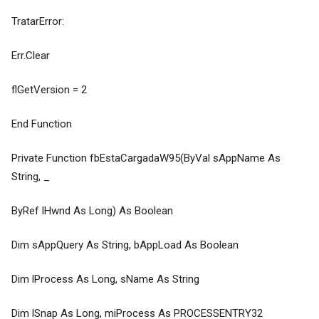
TratarError:
Err.Clear
flGetVersion = 2
End Function
Private Function fbEstaCargadaW95(ByVal sAppName As
String, _
ByRef lHwnd As Long) As Boolean
Dim sAppQuery As String, bAppLoad As Boolean
Dim lProcess As Long, sName As String
Dim lSnap As Long, miProcess As PROCESSENTRY32