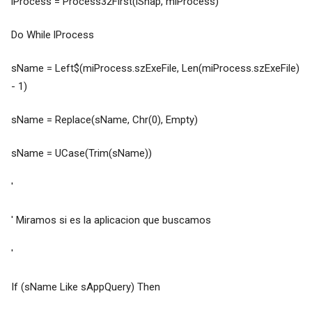
lProcess = Process32First(lSnap, miProcess)
Do While lProcess
sName = Left$(miProcess.szExeFile, Len(miProcess.szExeFile)
- 1)
sName = Replace(sName, Chr(0), Empty)
sName = UCase(Trim(sName))
'
' Miramos si es la aplicacion que buscamos
'
If (sName Like sAppQuery) Then