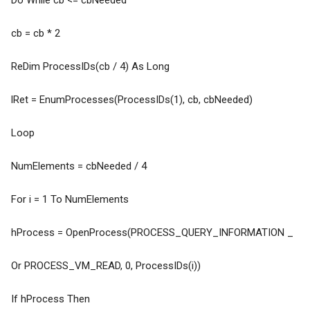
cb = cb * 2
ReDim ProcessIDs(cb / 4) As Long
lRet = EnumProcesses(ProcessIDs(1), cb, cbNeeded)
Loop
NumElements = cbNeeded / 4
For i = 1 To NumElements
hProcess = OpenProcess(PROCESS_QUERY_INFORMATION _
Or PROCESS_VM_READ, 0, ProcessIDs(i))
If hProcess Then