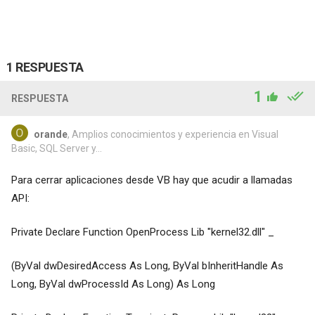
1 RESPUESTA
1
RESPUESTA
orande
, Amplios conocimientos y experiencia en Visual
Basic, SQL Server y...
Para cerrar aplicaciones desde VB hay que acudir a llamadas
API:
Private Declare Function OpenProcess Lib "kernel32.dll" _
(ByVal dwDesiredAccess As Long, ByVal bInheritHandle As
Long, ByVal dwProcessId As Long) As Long