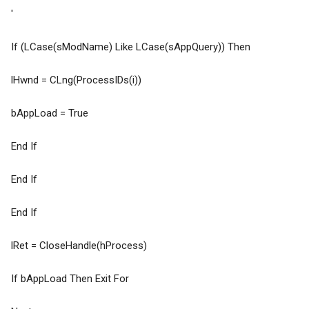
'
If (LCase(sModName) Like LCase(sAppQuery)) Then
lHwnd = CLng(ProcessIDs(i))
bAppLoad = True
End If
End If
End If
lRet = CloseHandle(hProcess)
If bAppLoad Then Exit For