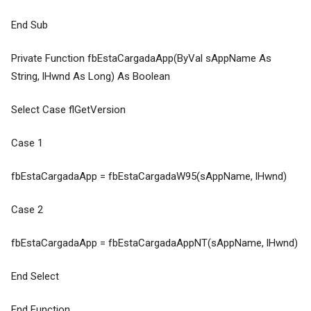
End Sub
Private Function fbEstaCargadaApp(ByVal sAppName As
String, lHwnd As Long) As Boolean
Select Case flGetVersion
Case 1
fbEstaCargadaApp = fbEstaCargadaW95(sAppName, lHwnd)
Case 2
fbEstaCargadaApp = fbEstaCargadaAppNT(sAppName, lHwnd)
End Select
End Function