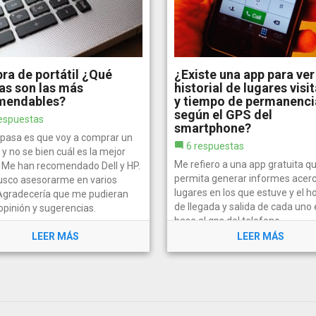
a de portátil ¿Qué
¿Existe una app para ver
as son las más
historial de lugares visi
mendables?
y tiempo de permanenci
según el GPS del
espuestas
smartphone?
 pasa es que voy a comprar un
6 respuestas
l y no se bien cuál es la mejor
Me refiero a una app gratuita q
 Me han recomendado Dell y HP.
permita generar informes acer
usco asesorarme en varios
lugares en los que estuve y el ho
. Agradecería que me pudieran
de llegada y salida de cada uno 
opinión y sugerencias.
base al gps del telefono.
LEER MÁS
LEER MÁS