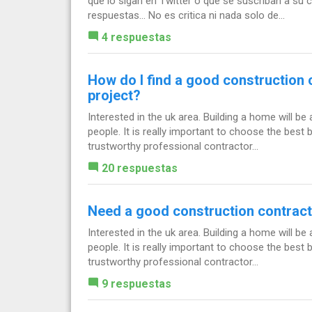
que lo sigan en Twitter o que se suscriban a su 
respuestas... No es critica ni nada solo de...
4 respuestas
How do I find a good construction 
project?
Interested in the uk area. Building a home will be
people. It is really important to choose the best 
trustworthy professional contractor...
20 respuestas
Need a good construction contract
Interested in the uk area. Building a home will be
people. It is really important to choose the best 
trustworthy professional contractor...
9 respuestas