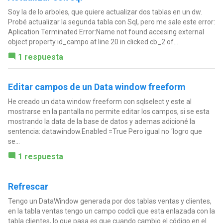
Soy la de lo arboles, que quiere actualizar dos tablas en un dw.
Probé actualizar la segunda tabla con Sql, pero me sale este error:
Aplication Terminated Error:Name not found accesing external
object property id_campo at line 20 in clicked cb_2 of...
1 respuesta
Editar campos de un Data window freeform
He creado un data window freeform con sqlselect y este al
mostrarse en la pantalla no permite editar los campos, si se esta
mostrando la data de la base de datos y ademas adicioné la
sentencia: datawindow.Enabled =True Pero igual no ´logro que
se...
1 respuesta
Refrescar
Tengo un DataWindow generada por dos tablas ventas y clientes,
en la tabla ventas tengo un campo codcli que esta enlazada con la
tabla clientes, lo que pasa es que cuando cambio el código en el