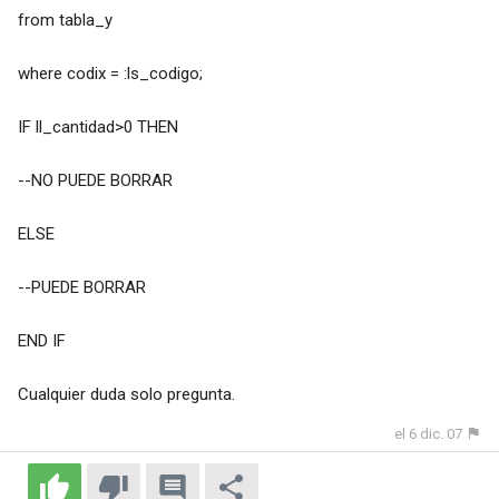
from tabla_y
where codix = :ls_codigo;
IF ll_cantidad>0 THEN
--NO PUEDE BORRAR
ELSE
--PUEDE BORRAR
END IF
Cualquier duda solo pregunta.
el 6 dic. 07