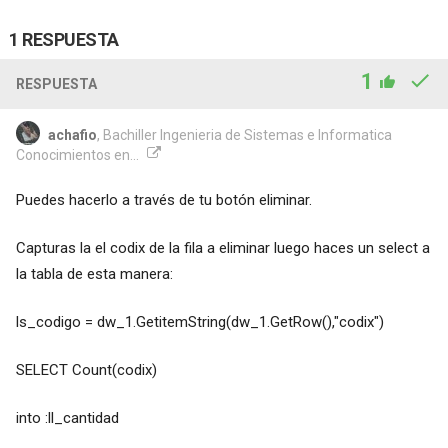
1 RESPUESTA
1
RESPUESTA
achafio
, Bachiller Ingenieria de Sistemas e Informatica
Conocimientos en...
Puedes hacerlo a través de tu botón eliminar.
Capturas la el codix de la fila a eliminar luego haces un select a
la tabla de esta manera:
ls_codigo = dw_1.GetitemString(dw_1.GetRow(),"codix")
SELECT Count(codix)
into :ll_cantidad