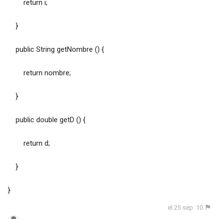
return i;
}
public String getNombre () {
return nombre;
}
public double getD () {
return d;
}
}
el 25 sep. 10