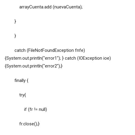
arrayCuenta.add (nuevaCuenta);
}
}
catch (FileNotFoundException fnfe)
{System.out.println("error1"); } catch (IOException ioe)
{System.out.println("error2");}
finally {
try{
if (fr != null)
fr.close();}