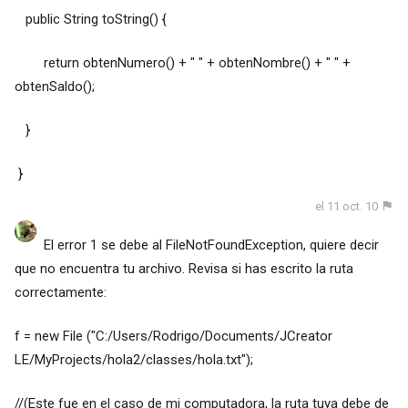
public String toString() {
return obtenNumero() + " " + obtenNombre() + " " +
obtenSaldo();
}
}
el 11 oct. 10
El error 1 se debe al FileNotFoundException, quiere decir
que no encuentra tu archivo. Revisa si has escrito la ruta
correctamente:
f = new File ("C:/Users/Rodrigo/Documents/JCreator
LE/MyProjects/hola2/classes/hola.txt");
//(Este fue en el caso de mi computadora, la ruta tuya debe de