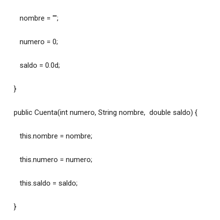
nombre = "";
numero = 0;
saldo = 0.0d;
}
public Cuenta(int numero, String nombre, double saldo) {
this.nombre = nombre;
this.numero = numero;
this.saldo = saldo;
}