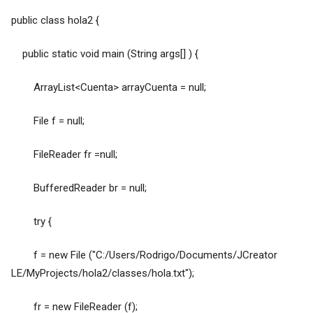
public class hola2 {
public static void main (String args[] ) {
ArrayList<Cuenta> arrayCuenta = null;
File f = null;
FileReader fr =null;
BufferedReader br = null;
try {
f = new File ("C:/Users/Rodrigo/Documents/JCreator
LE/MyProjects/hola2/classes/hola.txt");
fr = new FileReader (f);