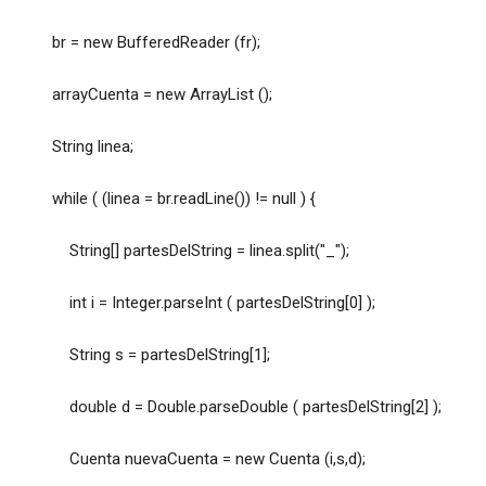
br = new BufferedReader (fr);
arrayCuenta = new ArrayList ();
String linea;
while ( (linea = br.readLine()) != null ) {
String[] partesDelString = linea.split("_");
int i = Integer.parseInt ( partesDelString[0] );
String s = partesDelString[1];
double d = Double.parseDouble ( partesDelString[2] );
Cuenta nuevaCuenta = new Cuenta (i,s,d);