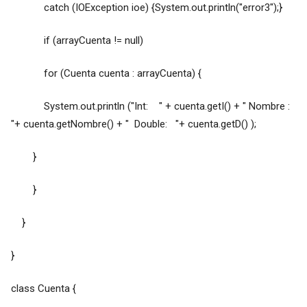
catch (IOException ioe) {System.out.println("error3");}
if (arrayCuenta != null)
for (Cuenta cuenta : arrayCuenta) {
System.out.println ("Int: " + cuenta.getI() + " Nombre :
"+ cuenta.getNombre() + " Double: "+ cuenta.getD() );
}
}
}
}
class Cuenta {