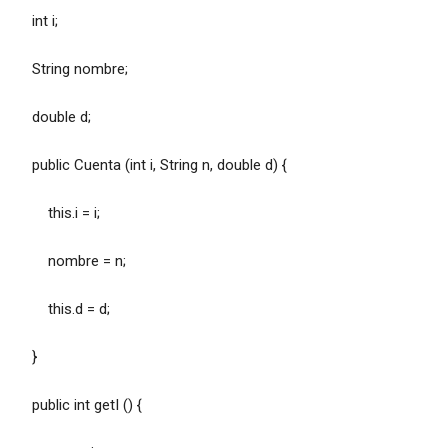
int i;
String nombre;
double d;
public Cuenta (int i, String n, double d) {
this.i = i;
nombre = n;
this.d = d;
}
public int getI () {