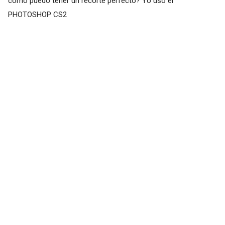
como puedo tener un recorte perfecto? Yo uso el
PHOTOSHOP CS2