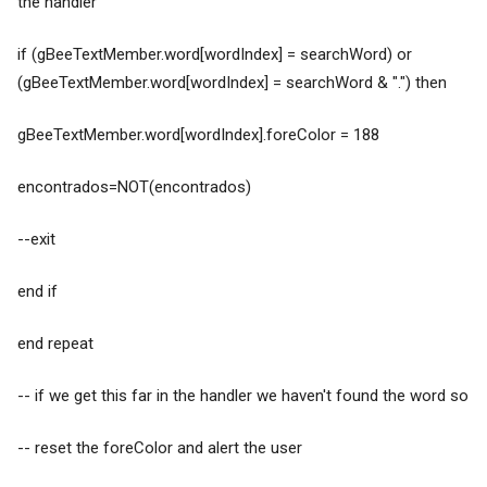
the handler
if (gBeeTextMember.word[wordIndex] = searchWord) or
(gBeeTextMember.word[wordIndex] = searchWord & ".") then
gBeeTextMember.word[wordIndex].foreColor = 188
encontrados=NOT(encontrados)
--exit
end if
end repeat
-- if we get this far in the handler we haven't found the word so
-- reset the foreColor and alert the user