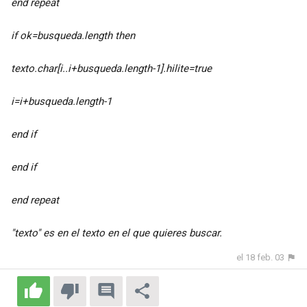
end repeat
if ok=busqueda.length then
texto.char[i..i+busqueda.length-1].hilite=true
i=i+busqueda.length-1
end if
end if
end repeat
"texto" es en el texto en el que quieres buscar.
el 18 feb. 03