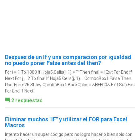
Despues de un If y una comparacion por igualdad
no puedo poner False antes del then?
For i = 1 To 1000 If Hoja5.Cells(i, 1) = "" Then final = i Exit For End If
Next For j = 2 To final If Hoja5.Cells(j, 1) = ComboBox1 False Then
UserForm26.Show ComboBox1.BackColor = &HFF00& Exit Sub Exit
For End If Next
2 respuestas
Eliminar muchos "IF" y utilizar el FOR para Excel
Macros
Intento hacer un super código pero no logro hacerlo bien solo con