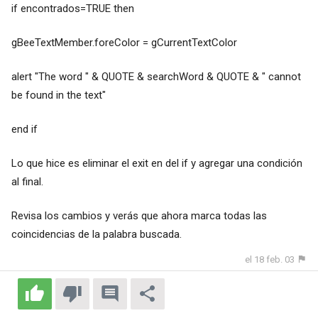
if encontrados=TRUE then
gBeeTextMember.foreColor = gCurrentTextColor
alert "The word " & QUOTE & searchWord & QUOTE & " cannot
be found in the text"
end if
Lo que hice es eliminar el exit en del if y agregar una condición
al final.
Revisa los cambios y verás que ahora marca todas las
coincidencias de la palabra buscada.
el 18 feb. 03