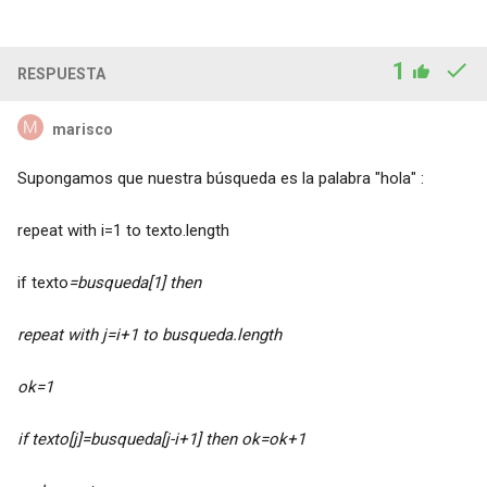
1
RESPUESTA
marisco
Supongamos que nuestra búsqueda es la palabra "hola" :
repeat with i=1 to texto.length
if texto
=busqueda[1] then
repeat with j=i+1 to busqueda.length
ok=1
if texto[j]=busqueda[j-i+1] then ok=ok+1