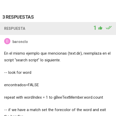
3 RESPUESTAS
1
RESPUESTA
baronclo
En el mismo ejemplo que mencionas (text.dir), reemplaza en el
script "search script" lo siguiente.
-- look for word
encontrados=FALSE
repeat with wordIndex = 1 to gBeeTextMember.word.count
-- if we have a match set the forecolor of the word and exit