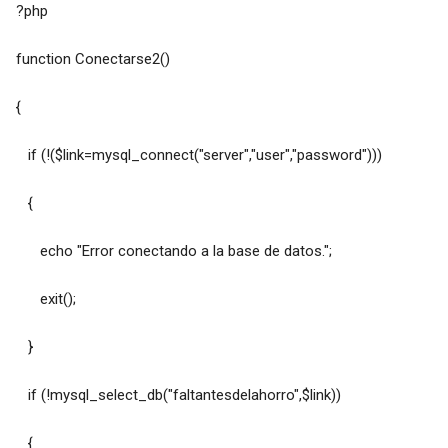
?php
function Conectarse2()
{
if (!($link=mysql_connect("server","user","password")))
{
echo "Error conectando a la base de datos.";
exit();
}
if (!mysql_select_db("faltantesdelahorro",$link))
{