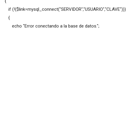
{
if (!($link=mysql_connect("SERVIDOR","USUARIO","CLAVE")))
{
echo "Error conectando a la base de datos.";