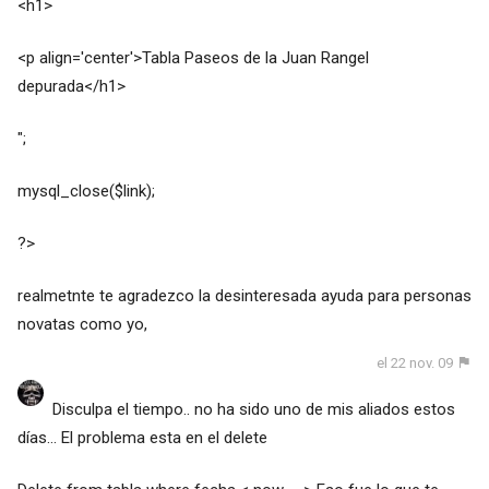
<h1>
<p align='center'>Tabla Paseos de la Juan Rangel
depurada</h1>
";
mysql_close($link);
?>
realmetnte te agradezco la desinteresada ayuda para personas
novatas como yo,
el 22 nov. 09
Disculpa el tiempo.. no ha sido uno de mis aliados estos
días... El problema esta en el delete