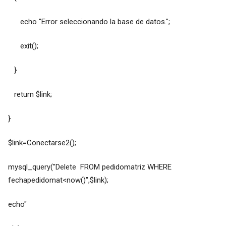
echo "Error seleccionando la base de datos.";
exit();
}
return $link;
}
$link=Conectarse2();
mysql_query("Delete FROM pedidomatriz WHERE
fechapedidomat<now()",$link);
echo"