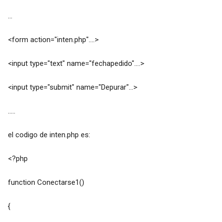
...
<form action="inten.php"....>
<input type="text" name="fechapedido"....>
<input type="submit" name="Depurar"...>
.....
el codigo de inten.php es:
<?php
function Conectarse1()
{