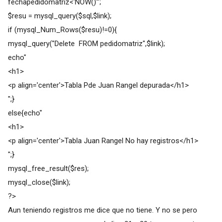
fechapedidomatriz<'NOW()'";
$resu = mysql_query($sql,$link);
if (mysql_Num_Rows($resu)!=0){
mysql_query("Delete FROM pedidomatriz",$link);
echo"
<h1>
<p align='center'>Tabla Pde Juan Rangel depurada</h1>
";}
else{echo"
<h1>
<p align='center'>Tabla Juan Rangel No hay registros</h1>
";}
mysql_free_result($res);
mysql_close($link);
?>
Aun teniendo registros me dice que no tiene. Y no se pero