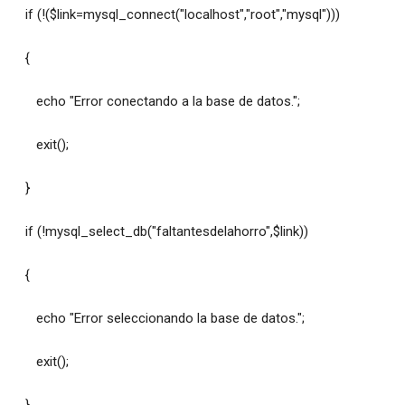
if (!($link=mysql_connect("localhost","root","mysql")))
{
echo "Error conectando a la base de datos.";
exit();
}
if (!mysql_select_db("faltantesdelahorro",$link))
{
echo "Error seleccionando la base de datos.";
exit();