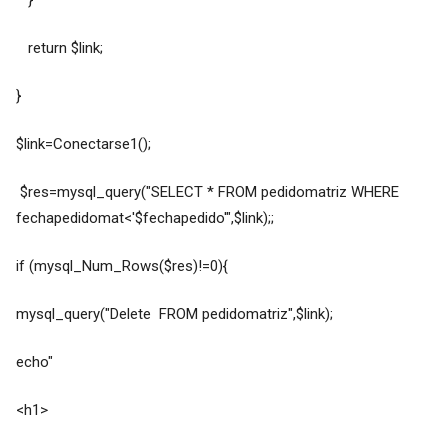
}
return $link;
}
$link=Conectarse1();
$res=mysql_query("SELECT * FROM pedidomatriz WHERE
fechapedidomat<'$fechapedido'",$link);;
if (mysql_Num_Rows($res)!=0){
mysql_query("Delete FROM pedidomatriz",$link);
echo"
<h1>