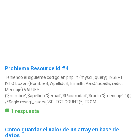
Problema Resource id #4
Teniendo el siguiente código en php: if (mysql_query("INSERT
INTO buzón (NombreB, ApellidoB, EmailB, PaisCiudadB, radio,
Mensaje) VALUES
('$nombre','$apellido','$email','$Paisciudad','$radio','$mensaje')")){
/*$sql= mysql_query("SELECT COUNT(*) FROM...
1 respuesta
Como guardar el valor de un array en base de
datos