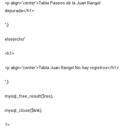
<p align='center'>Tabla Paseos de la Juan Rangel
depurada</h1>
";}
else{echo"
<h1>
<p align='center'>Tabla Juan Rangel No hay registros</h1>
";}
mysql_free_result($res);
mysql_close($link);
?>