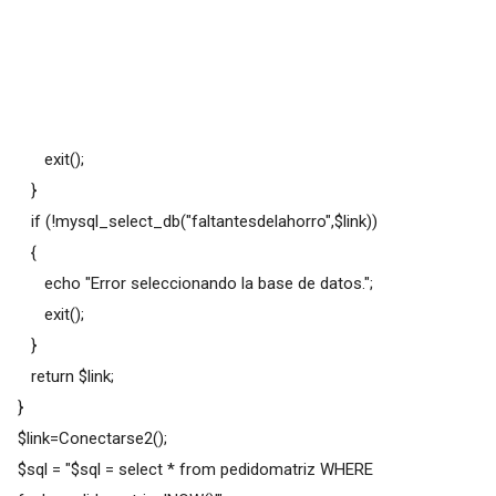
exit();
}
if (!mysql_select_db("faltantesdelahorro",$link))
{
echo "Error seleccionando la base de datos.";
exit();
}
return $link;
}
$link=Conectarse2();
$sql = "$sql = select * from pedidomatriz WHERE