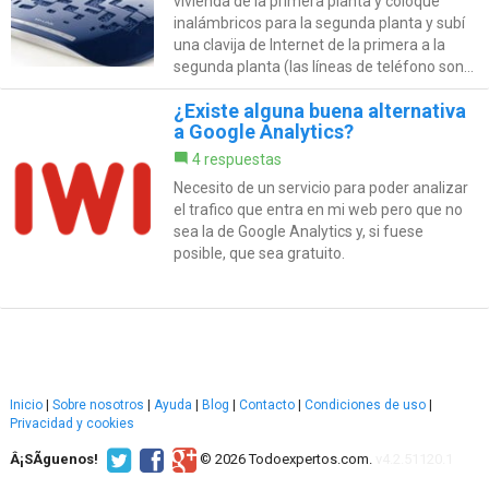
vivienda de la primera planta y coloqué
inalámbricos para la segunda planta y subí
una clavija de Internet de la primera a la
segunda planta (las líneas de teléfono son...
¿Existe alguna buena alternativa
a Google Analytics?
4 respuestas
Necesito de un servicio para poder analizar
el trafico que entra en mi web pero que no
sea la de Google Analytics y, si fuese
posible, que sea gratuito.
Inicio
|
Sobre nosotros
|
Ayuda
|
Blog
|
Contacto
|
Condiciones de uso
|
Privacidad y cookies
Â¡SÃ­guenos!
© 2026 Todoexpertos.com.
v4.2.51120.1