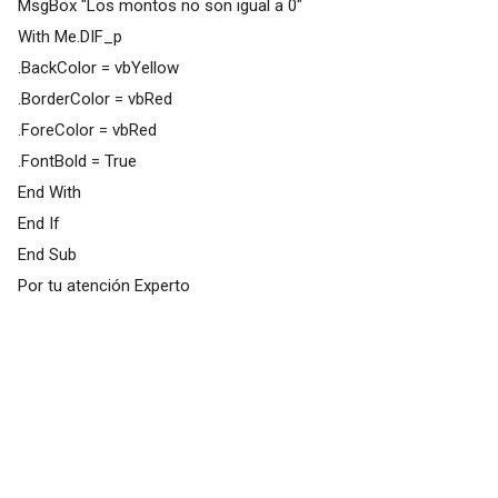
MsgBox "Los montos no son igual a 0"
With Me.DIF_p
.BackColor = vbYellow
.BorderColor = vbRed
.ForeColor = vbRed
.FontBold = True
End With
End If
End Sub
Por tu atención Experto