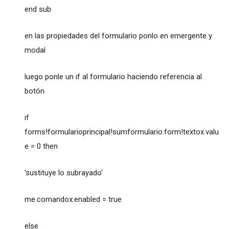
end sub
en las propiedades del formulario ponlo en emergente y
modal
luego ponle un if al formulario haciendo referencia al
botón
if
forms!formularioprincipal!sumformulario.form!textox.valu
e = 0 then
'sustituye lo subrayado'
me.comandox.enabled = true
else