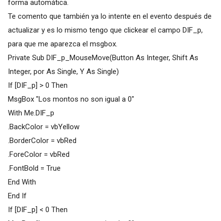
forma automática.
Te comento que también ya lo intente en el evento después de
actualizar y es lo mismo tengo que clickear el campo DIF_p,
para que me aparezca el msgbox.
Private Sub DIF_p_MouseMove(Button As Integer, Shift As
Integer, por As Single, Y As Single)
If [DIF_p] > 0 Then
MsgBox "Los montos no son igual a 0"
With Me.DIF_p
.BackColor = vbYellow
.BorderColor = vbRed
.ForeColor = vbRed
.FontBold = True
End With
End If
If [DIF_p] < 0 Then