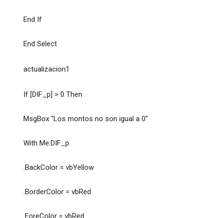
End If
End Select
actualizacion1
If [DIF_p] > 0 Then
MsgBox "Los montos no son igual a 0"
With Me.DIF_p
.BackColor = vbYellow
.BorderColor = vbRed
.ForeColor = vbRed