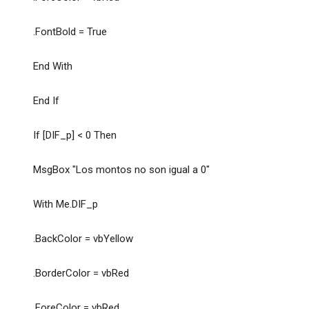
.FontBold = True
End With
End If
If [DIF_p] < 0 Then
MsgBox "Los montos no son igual a 0"
With Me.DIF_p
.BackColor = vbYellow
.BorderColor = vbRed
.ForeColor = vbRed