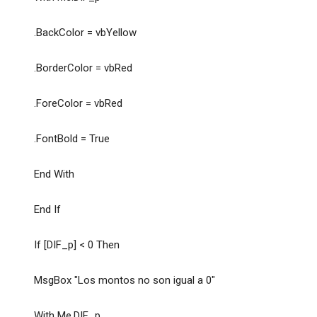
.BackColor = vbYellow
.BorderColor = vbRed
.ForeColor = vbRed
.FontBold = True
End With
End If
If [DIF_p] < 0 Then
MsgBox "Los montos no son igual a 0"
With Me.DIF_p