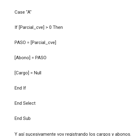
Case "A"
If [Parcial_cve] > 0 Then
PASO = [Parcial_cve]
[Abono] = PASO
[Cargo] = Null
End If
End Select
End Sub
Y así sucesivamente voy registrando los cargos y abonos.