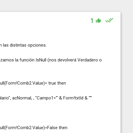
1
n las distintas opciones.
izamos la función IsNull (nos devolverá Verdadero o
ull(Form!Comb2.Value)= true then
", acNormal, , "Campo1='" & Form!txtId & "'"
Null(Form!Comb2.Value)=False then