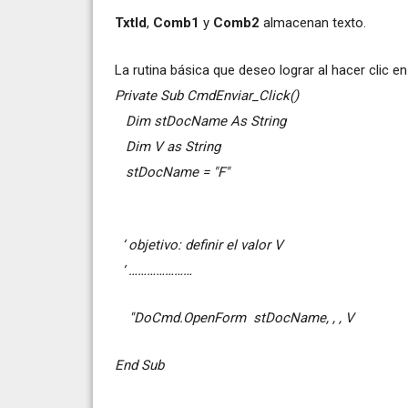
TxtId
,
Comb1
y
Comb2
almacenan texto.
La rutina básica que deseo lograr al hacer clic e
Private Sub CmdEnviar_Click()
Dim stDocName As String
Dim V as String
stDocName = "F"
‘ objetivo: definir el valor V
‘ …………………
''DoCmd.OpenForm stDocName, , , V
End Sub