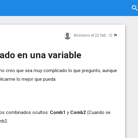
Anónimo
el 22 feb. 12
ado en una variable
, no creo que sea muy complicado lo que pregunto, aunque
plicarme lo mejor que pueda.
ros combinados ocultos:
Comb1
y
Comb2
(Cuando se
mb2.