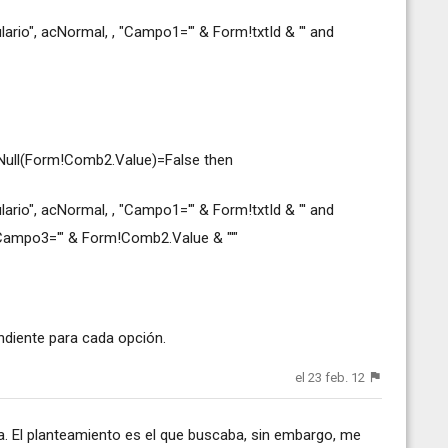
", acNormal, , "Campo1='" & Form!txtId & "' and
sNull(Form!Comb2.Value)=False then
", acNormal, , "Campo1='" & Form!txtId & "' and
Campo3='" & Form!Comb2.Value & "'"
ondiente para cada opción.
el 23 feb. 12
a. El planteamiento es el que buscaba, sin embargo, me