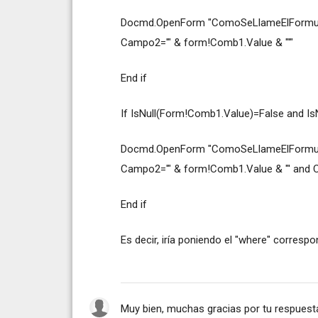
Docmd.OpenForm "ComoSeLlameElFormulario
Campo2='" & form!Comb1.Value & "'"
End if
If IsNull(Form!Comb1.Value)=False and I
Docmd.OpenForm "ComoSeLlameElFormulario
Campo2='" & form!Comb1.Value & "' and 
End if
Es decir, iría poniendo el "where" corresp
Muy bien, muchas gracias por tu respuest