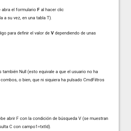
 abra el formulario
F
al hacer clic
a a su vez, en una tabla T).
go para definir el valor de
V
dependiendo de unas
s también Null (esto equivale a que el usuario no ha
 combos, o bien, que ni siquiera ha pulsado CmdFiltros
debe abrir F con la condición de búsqueda V (se muestran
sulta C con campo1=txtId).