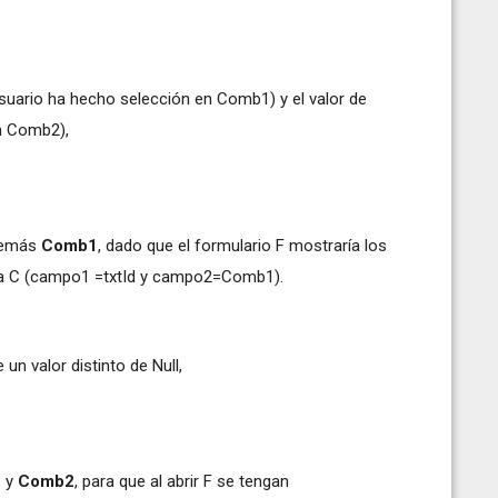
l usuario ha hecho selección en Comb1) y el valor de
en Comb2),
demás
Comb1
, dado que el formulario F mostraría los
lta C (campo1 =txtId y campo2=Comb1).
e un valor distinto de Null,
1
y
Comb2
, para que al abrir F se tengan