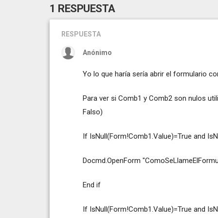
1 RESPUESTA
RESPUESTA
Anónimo
Yo lo que haría sería abrir el formulario co
Para ver si Comb1 y Comb2 son nulos util
Falso)
If IsNull(Form!Comb1.Value)=True and IsN
Docmd.OpenForm "ComoSeLlameElFormulario
End if
If IsNull(Form!Comb1.Value)=True and Is