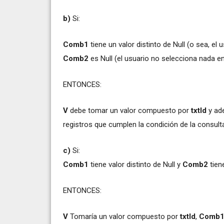
b)
Si:
Comb1
tiene un valor distinto de Null (o sea, e
Comb2
es Null (el usuario no selecciona nada 
ENTONCES:
V
debe tomar un valor compuesto por
txtId
y a
registros que cumplen la condición de la consu
c)
Si:
Comb1
tiene valor distinto de Null y
Comb2
tien
ENTONCES:
V
Tomaría un valor compuesto por
txtId
,
Comb