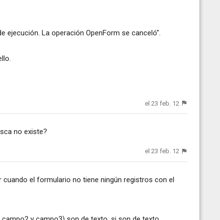
 de ejecución. La operación OpenForm se canceló".
llo.
el 23 feb. 12
usca no existe?
el 23 feb. 12
r cuando el formulario no tiene ningún registros con el
 campo2 y campo3) son de texto, si son de texto