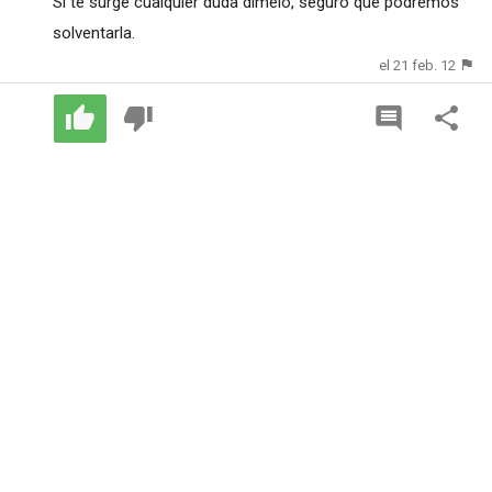
Si te surge cualquier duda dímelo, seguro que podremos
solventarla.
el 21 feb. 12