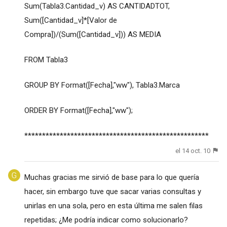
Sum(Tabla3.Cantidad_v) AS CANTIDADTOT,
Sum([Cantidad_v]*[Valor de
Compra])/(Sum([Cantidad_v])) AS MEDIA
FROM Tabla3
GROUP BY Format([Fecha],"ww"), Tabla3.Marca
ORDER BY Format([Fecha],"ww");
****************************************************
el 14 oct. 10
Muchas gracias me sirvió de base para lo que quería
hacer, sin embargo tuve que sacar varias consultas y
unirlas en una sola, pero en esta última me salen filas
repetidas; ¿Me podría indicar como solucionarlo?