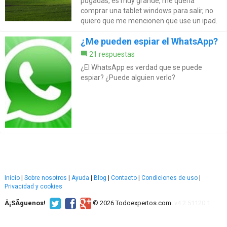
pugadas, es muy grande, me quería
comprar una tablet windows para salir, no
quiero que me mencionen que use un ipad.
¿Me pueden espiar el WhatsApp?
21 respuestas
¿El WhatsApp es verdad que se puede
espiar? ¿Puede alguien verlo?
Inicio
|
Sobre nosotros
|
Ayuda
|
Blog
|
Contacto
|
Condiciones de uso
|
Privacidad y cookies
Â¡SÃ­guenos!
© 2026 Todoexpertos.com.
v4.2.51120.1