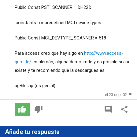
Public Const PST_SCANNER = &H22&
'constants for predefined MCI device types
Public Const MCI_DEVTYPE_SCANNER = 518
Para access creo que hay algo en
http://www.access-
guru.de/
en alemán, alguna demo .mde y es posible si aún
existe y te recomiendo que la descargues es:
agBild.zip (es genial).
el 23 sep. 02
Añade tu respuesta