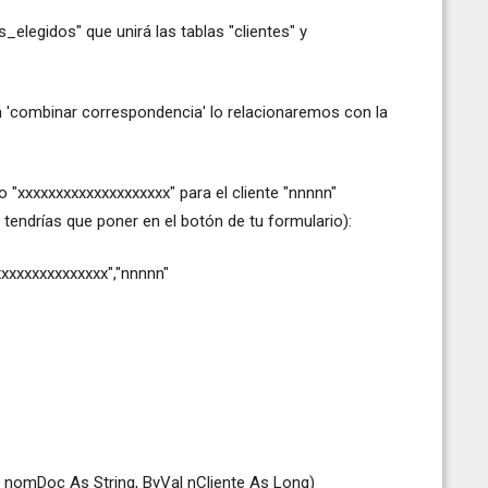
elegidos" que unirá las tablas "clientes" y
'combinar correspondencia' lo relacionaremos con la
 "xxxxxxxxxxxxxxxxxxxx" para el cliente "nnnnn"
 tendrías que poner en el botón de tu formulario):
xxxxxxxxxxxx","nnnnn"
nomDoc As String, ByVal nCliente As Long)