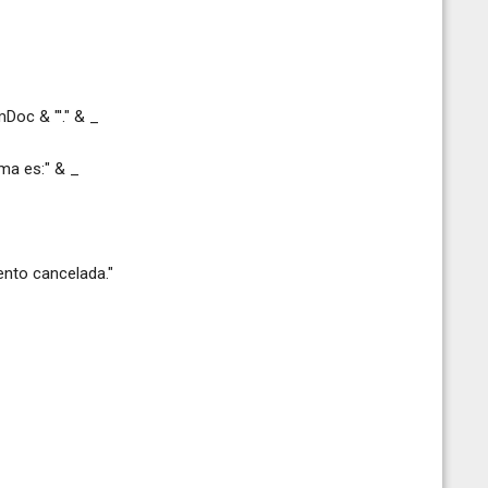
oc & "'." & _
a es:" & _
o cancelada."