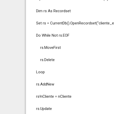
Dim rs As Recordset
Set rs = CurrentDb().OpenRecordset("cliente_e
Do While Not rs.EOF
rs.MoveFirst
rs.Delete
Loop
rs.AddNew
rs!nCliente = nCliente
rs.Update