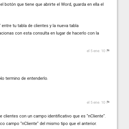
 el botón que tiene que abrirte el Word, guarda en ella el
entre tu tabla de clientes y la nueva tabla
acionas con esta consulta en lugar de hacerlo con la
el 5 ene. 10
No termino de entenderlo.
el 5 ene. 10
 clientes con un campo identificativo que es "nCliente".
ico campo "nCliente" del mismo tipo que el anterior.