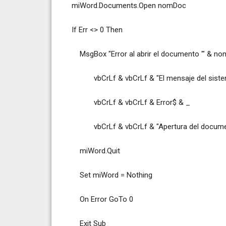
miWord.Documents.Open nomDoc
If Err <> 0 Then
MsgBox "Error al abrir el documento '" & nomD
vbCrLf & vbCrLf & "El mensaje del sistem
vbCrLf & vbCrLf & Error$ & _
vbCrLf & vbCrLf & "Apertura del document
miWord.Quit
Set miWord = Nothing
On Error GoTo 0
Exit Sub