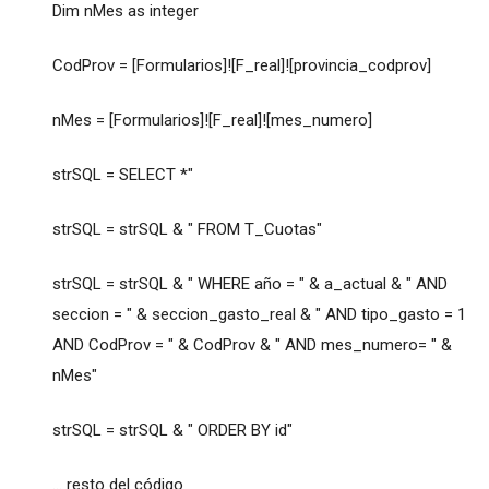
Dim nMes as integer
CodProv = [Formularios]![F_real]![provincia_codprov]
nMes = [Formularios]![F_real]![mes_numero]
strSQL = SELECT *"
strSQL = strSQL & " FROM T_Cuotas"
strSQL = strSQL & " WHERE año = " & a_actual & " AND
seccion = " & seccion_gasto_real & " AND tipo_gasto = 1
AND CodProv = " & CodProv & " AND mes_numero= " &
nMes"
strSQL = strSQL & " ORDER BY id"
... resto del código