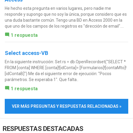
He hecho esta pregunta en varios lugares, pero nadie me
responde y supongo que no soy la única, porque considero que es
una duda bastante común. Tengo una BD en Access 2000 en la
que uno de los campos de los registros es "dirección de email"....
1 respuesta
Select access-VB
En la siguiente instrucción: Set rs = db.OpenRecordset("SELECT *
FROM [conta] WHERE [conta]![idConta]= [Formularios]![contaMto]!
[idContaB]") Me da el siguiente error de ejecución: "Pocos
parámetros. Se experaba 1". Que falta..
1 respuesta
VER MÁS PREGUNTAS Y RESPUESTAS RELACIONADAS »
RESPUESTAS DESTACADAS