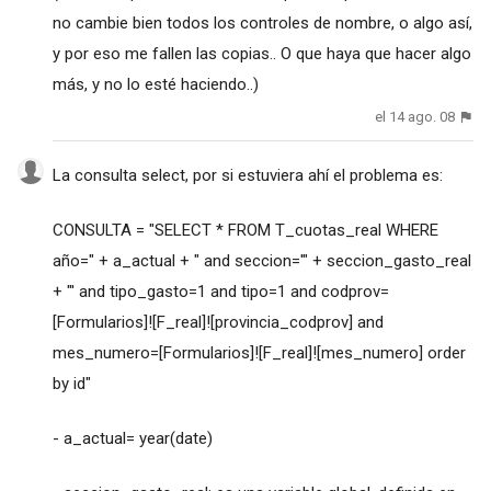
no cambie bien todos los controles de nombre, o algo así,
y por eso me fallen las copias.. O que haya que hacer algo
más, y no lo esté haciendo..)
el 14 ago. 08
La consulta select, por si estuviera ahí el problema es:
CONSULTA = "SELECT * FROM T_cuotas_real WHERE
año=" + a_actual + " and seccion='" + seccion_gasto_real
+ "' and tipo_gasto=1 and tipo=1 and codprov=
[Formularios]![F_real]![provincia_codprov] and
mes_numero=[Formularios]![F_real]![mes_numero] order
by id"
- a_actual= year(date)