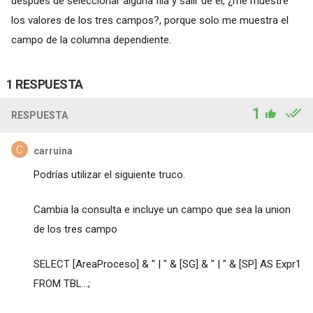
después de seleccionar alguna fila y salir de él, ¿me muestre
los valores de los tres campos?, porque solo me muestra el
campo de la columna dependiente.
1 RESPUESTA
1
RESPUESTA
carruina
Podrías utilizar el siguiente truco.
Cambia la consulta e incluye un campo que sea la union
de los tres campo
SELECT [AreaProceso] & " | " & [SG] & " | " & [SP] AS Expr1
FROM TBL...;