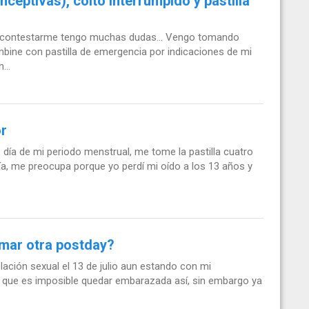
nceptivas), coito interrumpido y pastilla
re contestarme tengo muchas dudas... Vengo tomando
mbine con pastilla de emergencia por indicaciones de mi
...
or
 día de mi periodo menstrual, me tome la pastilla cuatro
día, me preocupa porque yo perdí mi oído a los 13 años y
mar otra postday?
ación sexual el 13 de julio aun estando con mi
n que es imposible quedar embarazada así, sin embargo ya