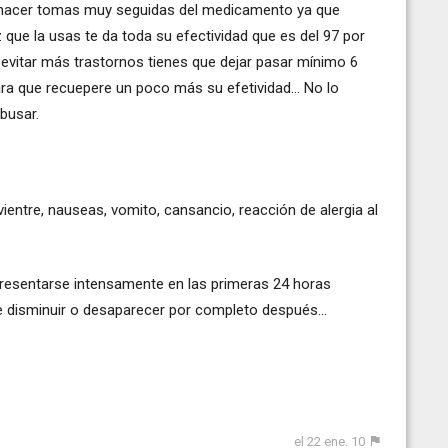
o hacer tomas muy seguidas del medicamento ya que
z que la usas te da toda su efectividad que es del 97 por
evitar más trastornos tienes que dejar pasar mínimo 6
a que recuepere un poco más su efetividad... No lo
busar.
ientre, nauseas, vomito, cansancio, reacción de alergia al
resentarse intensamente en las primeras 24 horas
 disminuir o desaparecer por completo después...
el 22 ene. 10