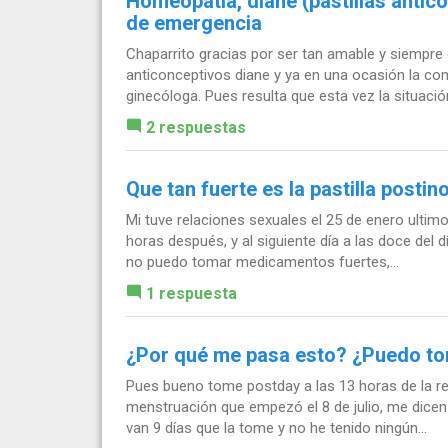
Homeopatía, diane (pastillas antico
de emergencia
Chaparrito gracias por ser tan amable y siemp
anticonceptivos diane y ya en una ocasión la co
ginecóloga. Pues resulta que esta vez la situación
2 respuestas
Que tan fuerte es la pastilla postin
Mi tuve relaciones sexuales el 25 de enero ultimo
horas después, y al siguiente día a las doce del 
no puedo tomar medicamentos fuertes,...
1 respuesta
¿Por qué me pasa esto? ¿Puedo to
Pues bueno tome postday a las 13 horas de la rel
menstruación que empezó el 8 de julio, me dice
van 9 días que la tome y no he tenido ningún...