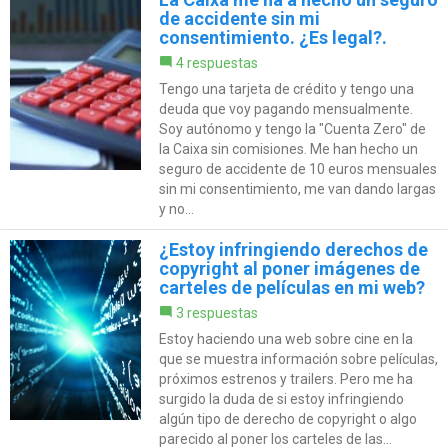
de accidente sin mi
consentimiento. ¿Es legal?.
4 respuestas
Tengo una tarjeta de crédito y tengo una
deuda que voy pagando mensualmente.
Soy autónomo y tengo la "Cuenta Zero" de
la Caixa sin comisiones. Me han hecho un
seguro de accidente de 10 euros mensuales
sin mi consentimiento, me van dando largas
y no...
¿Estoy infringiendo derechos de
copyright al poner imágenes de
carteles de películas en mi web?
3 respuestas
Estoy haciendo una web sobre cine en la
que se muestra información sobre películas,
próximos estrenos y trailers. Pero me ha
surgido la duda de si estoy infringiendo
algún tipo de derecho de copyright o algo
parecido al poner los carteles de las...