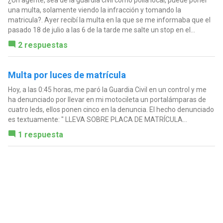
¿Un agente, sea de la guardia civil como polia local, puede poner
una multa, solamente viendo la infracción y tomando la
matricula?. Ayer recibí la multa en la que se me informaba que el
pasado 18 de julio a las 6 de la tarde me salte un stop en el...
2 respuestas
Multa por luces de matrícula
Hoy, a las 0:45 horas, me paró la Guardia Civil en un control y me
ha denunciado por llevar en mi motocileta un portalámparas de
cuatro leds, ellos ponen cinco en la denuncia. El hecho denunciado
es textuamente: " LLEVA SOBRE PLACA DE MATRÍCULA...
1 respuesta