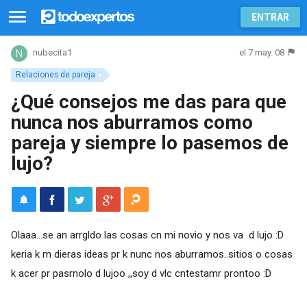
ENTRAR
el 7 may. 08
nubecita1
Relaciones de pareja
¿Qué consejos me das para que
nunca nos aburramos como
pareja y siempre lo pasemos de
lujo?
Olaaa...se an arrgldo las cosas cn mi novio y nos va d lujo :D
keria k m dieras ideas pr k nunc nos aburramos..sitios o cosas
k acer pr pasrnolo d lujoo ,,soy d vlc cntestamr prontoo :D