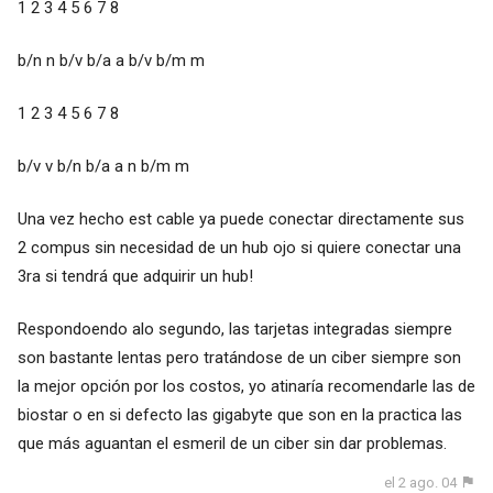
1 2 3 4 5 6 7 8
b/n n b/v b/a a b/v b/m m
1 2 3 4 5 6 7 8
b/v v b/n b/a a n b/m m
Una vez hecho est cable ya puede conectar directamente sus
2 compus sin necesidad de un hub ojo si quiere conectar una
3ra si tendrá que adquirir un hub!
Respondoendo alo segundo, las tarjetas integradas siempre
son bastante lentas pero tratándose de un ciber siempre son
la mejor opción por los costos, yo atinaría recomendarle las de
biostar o en si defecto las gigabyte que son en la practica las
que más aguantan el esmeril de un ciber sin dar problemas.
el 2 ago. 04